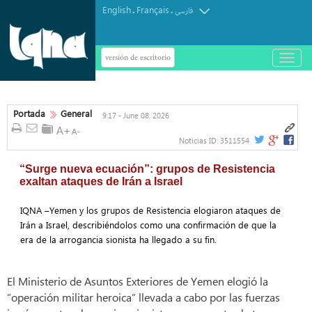
English
Français
.
.
فارسی
versión de escritorio
باز
و
بسته
کردن
منو
Portada
General
9:17 - June 08, 2026
Noticias ID:
3511554
“Surge nueva ecuación”: grupos de Resistencia
exaltan ataques de Irán a Israel
IQNA –Yemen y los grupos de Resistencia elogiaron ataques de
Irán a Israel, describiéndolos como una confirmación de que la
era de la arrogancia sionista ha llegado a su fin.
El Ministerio de Asuntos Exteriores de Yemen elogió la
“operación militar heroica” llevada a cabo por las fuerzas