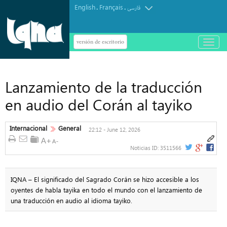
English
Français
.
.
فارسی
versión de escritorio
باز
و
بسته
کردن
منو
Lanzamiento de la traducción
en audio del Corán al tayiko
Internacional
General
22:12 - June 12, 2026
Noticias ID:
3511566
IQNA – El significado del Sagrado Corán se hizo accesible a los
oyentes de habla tayika en todo el mundo con el lanzamiento de
una traducción en audio al idioma tayiko.