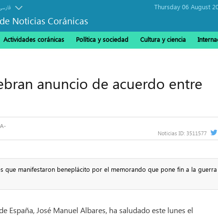
Thursday 06 August 2
فارسی
de Noticias Coránicas
Actividades coránicas
Política y sociedad
Cultura y ciencia
Interna
lebran anuncio de acuerdo entre
Noticias ID:
3511577
es que manifestaron beneplácito por el memorando que pone fin a la guerra
 de España, José Manuel Albares, ha saludado este lunes el