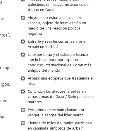
uz
palestinos en nuevas violaciones de
tregua en Gaza
Alojamiento estudiantil halal en
que
Escocia, objeto de intimidación en
medio de una reacción política
negativa
tes”,
Entre fe y resistencia: así se vive el
Arbaín en Karbalá
La experiencia y el esfuerzo técnico
son la base para participar en el
concurso internacional de Corán más
nsaje
antiguo del mundo
Arbaín: una epopeya que trasciende el
ritual
igos,
Continúan los ataques israelíes en
varias zonas de Gaza / Siete palestinos
, en
mártires
Peregrinos de Arbain claman por
vengar la sangre del líder mártir
una
Cientos de miles de iraníes participan
en caminata simbólica de Arbaín