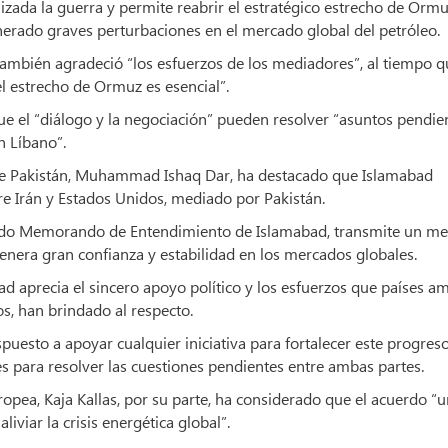
zada la guerra y permite reabrir el estratégico estrecho de Orm
nerado graves perturbaciones en el mercado global del petróleo.
X, también agradeció “los esfuerzos de los mediadores”, al tiempo 
l estrecho de Ormuz es esencial”.
ue el “diálogo y la negociación” pueden resolver “asuntos pendien
n Líbano”.
 de Pakistán, Muhammad Ishaq Dar, ha destacado que Islamabad
re Irán y Estados Unidos, mediado por Pakistán.
nado Memorando de Entendimiento de Islamabad, transmite un me
enera gran confianza y estabilidad en los mercados globales.
ad aprecia el sincero apoyo político y los esfuerzos que países am
os, han brindado al respecto.
uesto a apoyar cualquier iniciativa para fortalecer este progreso
s para resolver las cuestiones pendientes entre ambas partes.
ropea, Kaja Kallas, por su parte, ha considerado que el acuerdo “
viar la crisis energética global”.