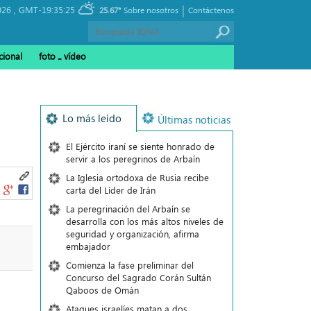
|
026 ,
GMT-19:35:25
25.67°
Sobre nosotros
Contáctenos
cional
foto ـ vídeo
Lo más leído
Últimas noticias
El Ejército iraní se siente honrado de
servir a los peregrinos de Arbaín
La Iglesia ortodoxa de Rusia recibe
carta del Líder de Irán
La peregrinación del Arbaín se
desarrolla con los más altos niveles de
seguridad y organización, afirma
embajador
Comienza la fase preliminar del
Concurso del Sagrado Corán Sultán
Qaboos de Omán
Ataques israelíes matan a dos