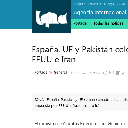
English
Français
Türkçe
.
.
.
.
العربیة
Agencia Internacional 
Portada
Todas las noticias
España, UE y Pakistán ce
EEUU e Irán
Portada
General
13:39 - June 15, 2026
IQNA –España, Pakistán y UE se han sumado a las part
impuesta por EE.UU. e Israel contra Irán.
El ministro de Asuntos Exteriores del Gobierno