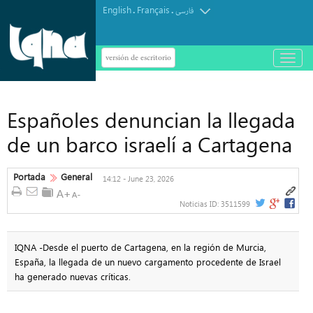
English
Français
.
.
فارسی
versión de escritorio
باز
و
بسته
کردن
منو
Españoles denuncian la llegada
de un barco israelí a Cartagena
Portada
General
14:12 - June 23, 2026
Noticias ID:
3511599
IQNA -Desde el puerto de Cartagena, en la región de Murcia,
España, la llegada de un nuevo cargamento procedente de Israel
ha generado nuevas críticas.