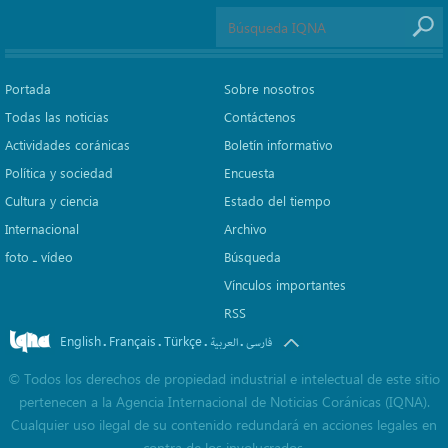
Portada
Sobre nosotros
Todas las noticias
Contáctenos
Actividades coránicas
Boletín informativo
Política y sociedad
Encuesta
Cultura y ciencia
Estado del tiempo
Internacional
Archivo
foto ـ vídeo
Búsqueda
Vínculos importantes
RSS
English
Français
Türkçe
.
.
.
.
فارسی
العربیة
©
Todos los derechos de propiedad industrial e intelectual de este sitio
pertenecen a la Agencia Internacional de Noticias Coránicas (IQNA).
Cualquier uso ilegal de su contenido redundará en acciones legales en
contra de los involucrados.