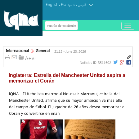
English
Français
.
.
فارسی
versión de escritorio
باز
و
بسته
کردن
منو
Internacional
General
21:12 - June 23, 2026
Noticias ID:
3511602
Inglaterra: Estrella del Manchester United aspira a
memorizar el Corán
IQNA - El futbolista marroquí Noussair Mazraoui, estrella del
Manchester United, afirma que su mayor ambición va más allá
del campo de fútbol. El jugador de 26 años desea memorizar el
Corán y convertirse en imán.