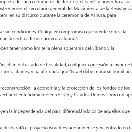
ompleto de cada centímetro del territorio libanés y poner fin a sus
este viernes el secretario general del Movimiento de la Resistenci
asem, en su discurso durante la ceremonia de Ashura, para
rse sin condiciones. Cualquier compromiso que atente contra la
tiene derecho a firmar acuerdo alguno”.
en tener como límite la plena soberanía del Líbano y la
n, el fin del estado de hostilidad, cualquier concesión a favor de 
rritorio libanés, y ha afirmado que “Israel debe retirarse humillad
 reconstrucción, la economía y la protección de los fondos de los
ovechar el entendimiento entre Irán y Estados Unidos como un ap
en la independencia del país, diferenciándolos de aquellos que
sta desbarató el proyecto israelí-estadounidense y ha entrado en 