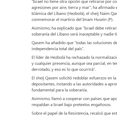
“Israel no tiene otra opción que retirarse por c
agresiones por aire, tierra y mar”, ha afirmado 
Islámica del Líbano (Hezbolá), el sheij Naim Q
conmemorar el martirio del Imam Husein (P).
Asimismo, ha explicado que “Israel debe retira
soberanía del Líbano será inaceptable y nadie 
Qasem ha añadido que “todas las soluciones deb
independencia total del país”.
El líder de Hezbolá ha rechazado la normalizació
y cualquier presencia, aunque sea parcial, en te
derrotado, y eso es lo que ocurrirá”.
El sheij Qasem solicitó redoblar esfuerzos en la
depositantes, instando a las autoridades a apr
fundamental para la soberanía.
Asimismo, llamó a cooperar con países que apoy
respaldan a Israel bajo pretextos engañosos.
Sobre el papel de la Resistencia, recalcó que e