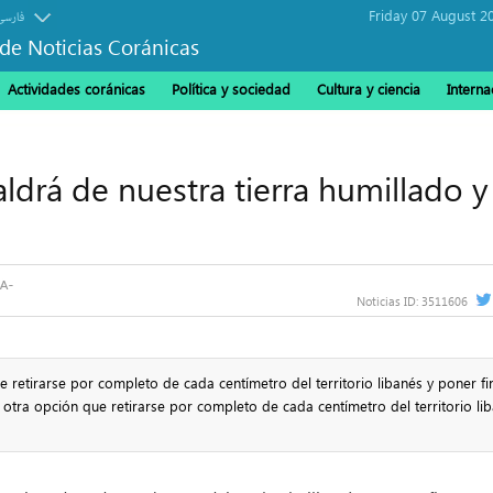
Friday 07 August 2
فارسی
de Noticias Coránicas
Actividades coránicas
Política y sociedad
Cultura y ciencia
Interna
aldrá de nuestra tierra humillado y
Noticias ID:
3511606
 retirarse por completo de cada centímetro del territorio libanés y poner fi
otra opción que retirarse por completo de cada centímetro del territorio li