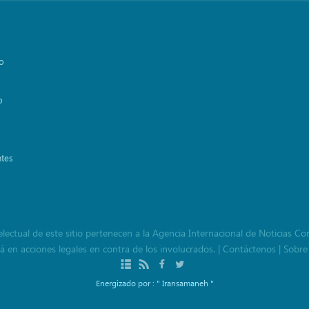
vo
o
ntes
lectual de este sitio pertenecen a la Agencia Internacional de Noticias Co
 en acciones legales en contra de los involucrados.
|
Contáctenos
|
Sobre
Energizado por :
" Iransamaneh "