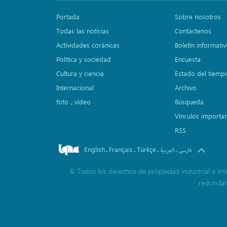
Portada
Sobre nosotros
Todas las noticias
Contáctenos
Actividades coránicas
Boletín informati
Política y sociedad
Encuesta
Cultura y ciencia
Estado del tiemp
Internacional
Archivo
foto ـ vídeo
Búsqueda
Vínculos importa
RSS
English
Français
Türkçe
.
.
.
.
فارسی
العربیة
©
Todos los derechos de propiedad industrial e inte
redundará