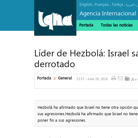
English
Français
Türkçe
.
.
.
.
العربیة
Agencia Internacional 
Portada
Todas las noticias
Líder de Hezbolá: Israel s
derrotado
Portada
General
13:57 - June 26, 2026
Hezbolá ha afirmado que Israel no tiene otra opción que
sus agresiones.Hezbolá ha afirmado que Israel no tiene 
poner fin a sus agresiones.