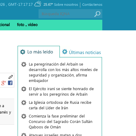
|
026 ,
GMT-17:17:17
25.67°
Sobre nosotros
Contáctenos
cional
foto ـ vídeo
Lo más leído
Últimas noticias
La peregrinación del Arbaín se
desarrolla con los más altos niveles de
seguridad y organización, afirma
embajador
El Ejército iraní se siente honrado de
servir a los peregrinos de Arbaín
La Iglesia ortodoxa de Rusia recibe
n a
carta del Líder de Irán
banés y
Comienza la fase preliminar del
Concurso del Sagrado Corán Sultán
Qaboos de Omán
Ataques israelíes matan a dos