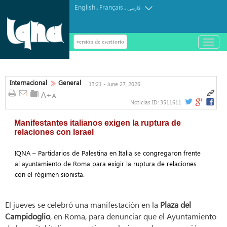
English
Français
.
.
فارسی
versión de escritorio
باز
و
بسته
کردن
منو
Internacional
General
13:21 - June 27, 2026
Noticias ID:
3511611
Manifestantes italianos exigen la ruptura de
relaciones con Israel
IQNA – Partidarios de Palestina en Italia se congregaron frente
al ayuntamiento de Roma para exigir la ruptura de relaciones
con el régimen sionista.
El jueves se celebró una manifestación en la
Plaza del
Campidoglio
, en Roma, para denunciar que el Ayuntamiento