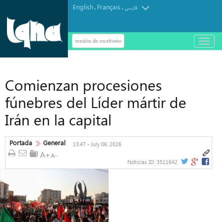
English
Français
.
.
فارسی
versión de escritorio
باز
و
بسته
کردن
منو
Comienzan procesiones
fúnebres del Líder mártir de
Irán en la capital
Portada
General
13:47 - July 06, 2026
Noticias ID:
3511642