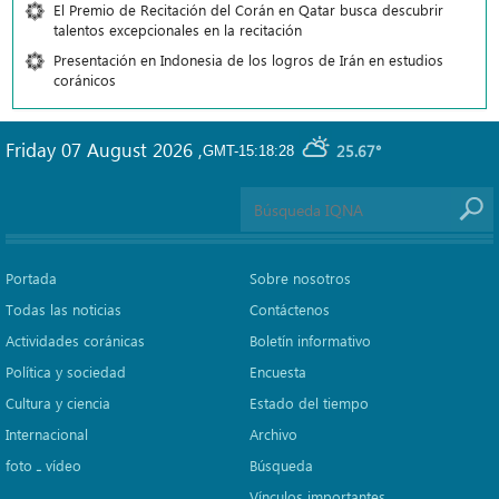
El Premio de Recitación del Corán en Qatar busca descubrir
talentos excepcionales en la recitación
Presentación en Indonesia de los logros de Irán en estudios
coránicos
Friday 07 August 2026
,
25.67°
GMT-15:18:28
Portada
Sobre nosotros
Todas las noticias
Contáctenos
Actividades coránicas
Boletín informativo
Política y sociedad
Encuesta
Cultura y ciencia
Estado del tiempo
Internacional
Archivo
foto ـ vídeo
Búsqueda
Vínculos importantes