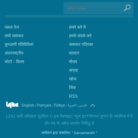
पहला पेज
हमारे बारे में
सभी समाचार
हमसे संपर्क करें
कुरआनी गतिविधियां
समाचार पत्रिका
अंतरराष्ट्रीय
मतदान
फोटो - फिल्म
मौसम
संग्रह
खोज
लिंक
RSS
.
.
.
.
فارسی
العربیة
English
Français
Türkçe
1392 सभी अधिकार सुरक्षित © इस वेबसाइट न्यूज इंटरनेशनल कुरान के स्वामित्व में है
और यह के अवैध उपयोग निषिद्ध है
" Iransamaneh "
कमीशन द्वारा संचालित: