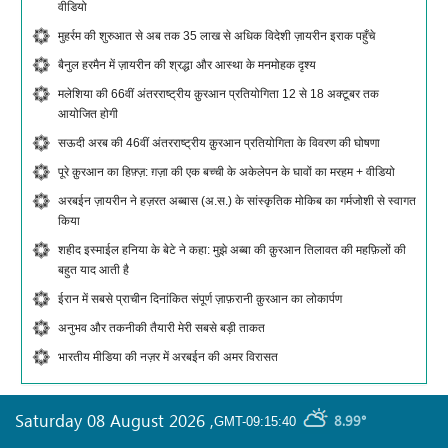
वीडियो
मुहर्रम की शुरुआत से अब तक 35 लाख से अधिक विदेशी ज़ायरीन इराक पहुँचे
बैनुल हरमैन में ज़ायरीन की श्रद्धा और आस्था के मनमोहक दृश्य
मलेशिया की 66वीं अंतरराष्ट्रीय क़ुरआन प्रतियोगिता 12 से 18 अक्टूबर तक
आयोजित होगी
सऊदी अरब की 46वीं अंतरराष्ट्रीय क़ुरआन प्रतियोगिता के विवरण की घोषणा
पूरे क़ुरआन का हिफ़्ज़: ग़ज़ा की एक बच्ची के अकेलेपन के घावों का मरहम + वीडियो
अरबईन ज़ायरीन ने हज़रत अब्बास (अ.स.) के सांस्कृतिक मोकिब का गर्मजोशी से स्वागत
किया
शहीद इस्माईल हनिया के बेटे ने कहा: मुझे अब्बा की क़ुरआन तिलावत की महफ़िलों की
बहुत याद आती है
ईरान में सबसे प्राचीन दिनांकित संपूर्ण ज़ाफ़रानी क़ुरआन का लोकार्पण
अनुभव और तकनीकी तैयारी मेरी सबसे बड़ी ताकत
भारतीय मीडिया की नज़र में अरबईन की अमर विरासत
Saturday 08 August 2026
,
8.99°
GMT-09:15:40