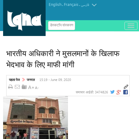
English
Français
.
.
فارسی
ب
डेस्कटॉप संस्करण
ا
ز
و
ب
س
भारतीय अधिकारी ने मुसलमानों के खिलाफ
ت
ه
भेदभाव के लिए माफी मांगी
ک
ر
د
ن
15:19 - June 09, 2020
पहला पेज
जनरल
م
ن
و
3474826
समाचार आईडी: