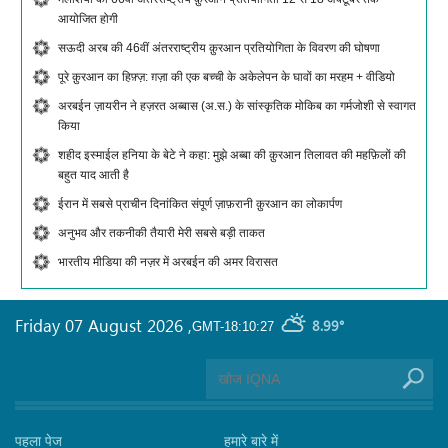
आयोजित होगी
सऊदी अरब की 46वीं अंतरराष्ट्रीय क़ुरआन प्रतियोगिता के विवरण की घोषणा
पूरे क़ुरआन का हिफ़्ज़: ग़ज़ा की एक बच्ची के अकेलेपन के घावों का मरहम + वीडियो
अरबईन ज़ायरीन ने हज़रत अब्बास (अ.स.) के सांस्कृतिक मोकिब का गर्मजोशी से स्वागत
किया
शहीद इस्माईल हनिया के बेटे ने कहा: मुझे अब्बा की क़ुरआन तिलावत की महफ़िलों की
बहुत याद आती है
ईरान में सबसे प्राचीन दिनांकित संपूर्ण ज़ाफ़रानी क़ुरआन का लोकार्पण
अनुभव और तकनीकी तैयारी मेरी सबसे बड़ी ताकत
भारतीय मीडिया की नज़र में अरबईन की अमर विरासत
Friday 07 August 2026
,
8.99°
GMT-18:10:27
पहला पेज
हमारे बारे में