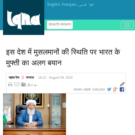
English
Français
.
.
فارسی
ب
डेस्कटॉप संस्करण
ا
ز
و
ب
س
इस देश में मुसलमानों की स्थिति पर भारत के
ت
ه
मुफ्ती का अलग बयान
ک
ر
د
ن
16:22 - August 04, 2024
पहला पेज
जनरल
م
ن
و
3481694
समाचार आईडी: