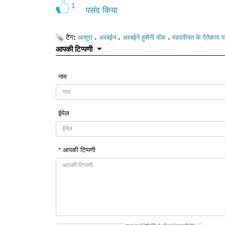
1
पसंद किया
टैग:
،
،
،
आशूरा
अरबईन
अरबईने हुसैनी वॉक
महदवीयत के ऐतेक़ाद 
आपकी टिप्पणी
नाम
ईमेल
* आपकी टिप्पणी