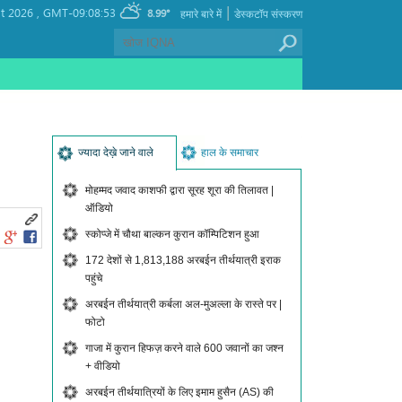
|
t 2026 ,
GMT-09:08:53
8.99°
हमारे बारे में
डेस्कटॉप संस्करण
ज्यादा देख़े जाने वाले
हाल के समाचार
मोहम्मद जवाद काशफी द्वारा सूरह शूरा की तिलावत |
ऑडियो
स्कोप्जे में चौथा बाल्कन कुरान कॉम्पिटिशन हुआ
172 देशों से 1,813,188 अरबईन तीर्थयात्री इराक
पहुंचे
अरबईन तीर्थयात्री कर्बला अल-मुअल्ला के रास्ते पर |
फोटो
गाजा में कुरान हिफज़ करने वाले 600 जवानों का जश्न
+ वीडियो
अरबईन तीर्थयात्रियों के लिए इमाम हुसैन (AS) की