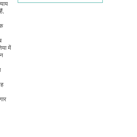
्याय
ं,
िक
ब
या में
ईन
त
यह
गार