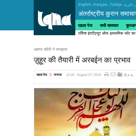
English
Français
Türkçe
.
.
.
.
العربیة
अंतर्राष्ट्रीय कुरान समाचा
पहला पेज
सभी समाचार
कुरआनी
टर्किश इंस्टीट्यूट ऑफ इस्लामिक थॉट का
अहमद वहीदी ने समझाया
ज़ुहूर की तैयारी में अरबईन का प्रभाव
15:18 - August 07, 2024
पहला पेज
जनरल