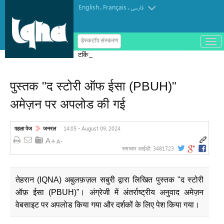
English
Français
.
.
فارسی
ب
डेस्कटॉप संस्करण
ا
टर्किश इंस्टीट्यूट ऑफ इस्लामिक थॉट का
ز
و
पुरस्कार मोरक्को के एक विचारक को दिया गया
ب
س
पुस्तक "द स्टोरी ऑफ ईसा (PBUH)"
ت
ه
अमेज़न पर अपलोड की गई
ک
ر
د
ن
14:05 - August 09, 2024
पहला पेज
जनरल
م
ن
و
3481723
समाचार आईडी:
तेहरान (IQNA) अबुलफ़ज़ल सबुरी द्वारा लिखित पुस्तक "द स्टोरी
ऑफ़ ईसा (PBUH)"। अंग्रेजी में अंतर्राष्ट्रीय अनुवाद अमेज़न
वेबसाइट पर अपलोड किया गया और दर्शकों के लिए पेश किया गया।