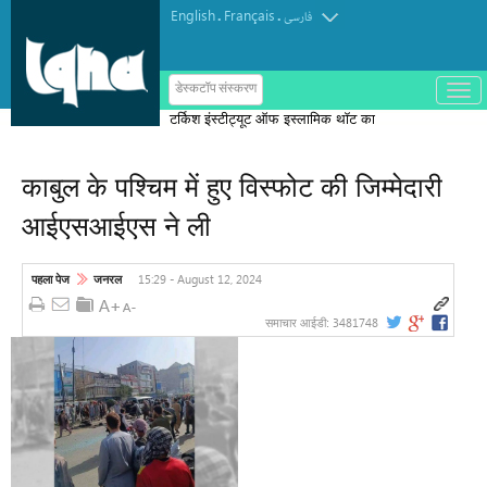
English
Français
.
.
فارسی
ب
डेस्कटॉप संस्करण
ا
टर्किश इंस्टीट्यूट ऑफ इस्लामिक थॉट का
ز
و
पुरस्कार मोरक्को के एक विचारक को दिया गया
ب
س
काबुल के पश्चिम में हुए विस्फोट की जिम्मेदारी
ت
ه
आईएसआईएस ने ली
ک
ر
د
ن
15:29 - August 12, 2024
पहला पेज
जनरल
م
ن
و
3481748
समाचार आईडी: