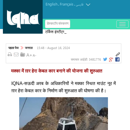
English
Français
.
.
فارسی
ب
डेस्कटॉप संस्करण
ا
टर्किश इंस्टीट्यूट ऑफ इस्लामिक थॉट का
ز
و
पुरस्कार मोरक्को के एक विचारक को दिया गया
ب
س
15:48 - August 16, 2024
पहला पेज
जनरल
ت
ه
ک
3481776
समाचार आईडी:
ر
د
मक्का में ग़ार हेरा केबल कार बनाने की योजना की शुरुआत
ن
م
ن
IQNA-सऊदी अरब के अधिकारियों ने मक्का स्थित माउंट नूर में
و
ग़ार हेरा केबल कार के निर्माण की शुरुआत की घोषणा की है।