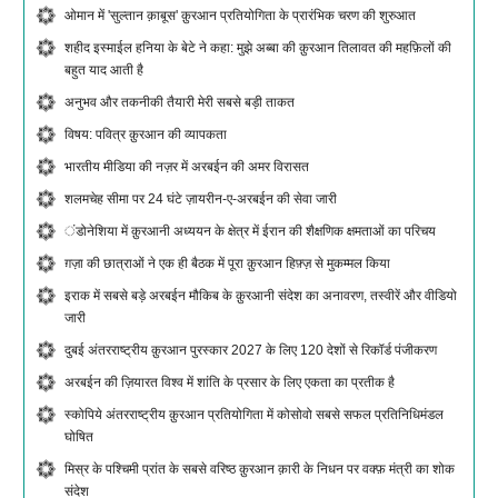
ओमान में 'सुल्तान क़ाबूस' क़ुरआन प्रतियोगिता के प्रारंभिक चरण की शुरुआत
शहीद इस्माईल हनिया के बेटे ने कहा: मुझे अब्बा की क़ुरआन तिलावत की महफ़िलों की
बहुत याद आती है
अनुभव और तकनीकी तैयारी मेरी सबसे बड़ी ताकत
विषय: पवित्र क़ुरआन की व्यापकता
भारतीय मीडिया की नज़र में अरबईन की अमर विरासत
शलमचेह सीमा पर 24 घंटे ज़ायरीन-ए-अरबईन की सेवा जारी
ंडोनेशिया में क़ुरआनी अध्ययन के क्षेत्र में ईरान की शैक्षणिक क्षमताओं का परिचय
ग़ज़ा की छात्राओं ने एक ही बैठक में पूरा क़ुरआन हिफ़्ज़ से मुकम्मल किया
इराक में सबसे बड़े अरबईन मौकिब के क़ुरआनी संदेश का अनावरण, तस्वीरें और वीडियो
जारी
दुबई अंतरराष्ट्रीय क़ुरआन पुरस्कार 2027 के लिए 120 देशों से रिकॉर्ड पंजीकरण
अरबईन की ज़ियारत विश्व में शांति के प्रसार के लिए एकता का प्रतीक है
स्कोपिये अंतरराष्ट्रीय क़ुरआन प्रतियोगिता में कोसोवो सबसे सफल प्रतिनिधिमंडल
घोषित
मिस्र के पश्चिमी प्रांत के सबसे वरिष्ठ क़ुरआन क़ारी के निधन पर वक्फ़ मंत्री का शोक
संदेश