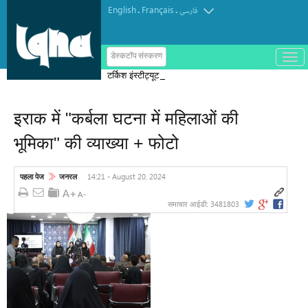
English
Français
.
.
فارسی
ب
डेस्कटॉप संस्करण
ا
टर्किश इंस्टीट्यूट ऑफ इस्लामिक थॉट का
ز
و
पुरस्कार मोरक्को के एक विचारक को दिया गया
ب
س
इराक में "कर्बला घटना में महिलाओं की
ت
ه
भूमिका" की व्याख्या + फोटो
ک
ر
د
ن
14:21 - August 20, 2024
पहला पेज
जनरल
م
ن
و
3481803
समाचार आईडी: