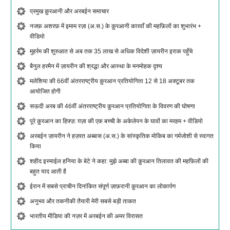
प्रमुख क़ुरआनी और अरबईन समाचार
नजफ़ अशरफ़ में इमाम रज़ा (अ.स.) के क़ुरआनी कारवाँ की महफ़िलों का शुभारंभ +
वीडियो
मुहर्रम की शुरुआत से अब तक 35 लाख से अधिक विदेशी ज़ायरीन इराक पहुँचे
बैनुल हरमैन में ज़ायरीन की श्रद्धा और आस्था के मनमोहक दृश्य
मलेशिया की 66वीं अंतरराष्ट्रीय क़ुरआन प्रतियोगिता 12 से 18 अक्टूबर तक
आयोजित होगी
सऊदी अरब की 46वीं अंतरराष्ट्रीय क़ुरआन प्रतियोगिता के विवरण की घोषणा
पूरे क़ुरआन का हिफ़्ज़: ग़ज़ा की एक बच्ची के अकेलेपन के घावों का मरहम + वीडियो
अरबईन ज़ायरीन ने हज़रत अब्बास (अ.स.) के सांस्कृतिक मोकिब का गर्मजोशी से स्वागत
किया
शहीद इस्माईल हनिया के बेटे ने कहा: मुझे अब्बा की क़ुरआन तिलावत की महफ़िलों की
बहुत याद आती है
ईरान में सबसे प्राचीन दिनांकित संपूर्ण ज़ाफ़रानी क़ुरआन का लोकार्पण
अनुभव और तकनीकी तैयारी मेरी सबसे बड़ी ताकत
भारतीय मीडिया की नज़र में अरबईन की अमर विरासत