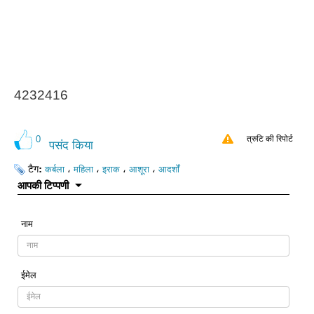
4232416
0
त्रुटि की रिपोर्ट
पसंद किया
टैग:
،
،
،
،
कर्बला
महिला
इराक
आशूरा
आदर्शों
आपकी टिप्पणी
नाम
ईमेल