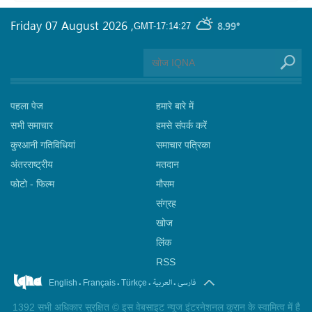
Friday 07 August 2026
,
8.99°
GMT-17:14:27
पहला पेज
हमारे बारे में
सभी समाचार
हमसे संपर्क करें
कुरआनी गतिविधियां
समाचार पत्रिका
अंतरराष्ट्रीय
मतदान
फोटो - फिल्म
मौसम
संग्रह
खोज
लिंक
RSS
.
.
.
.
فارسی
العربیة
English
Français
Türkçe
1392 सभी अधिकार सुरक्षित © इस वेबसाइट न्यूज इंटरनेशनल कुरान के स्वामित्व में है