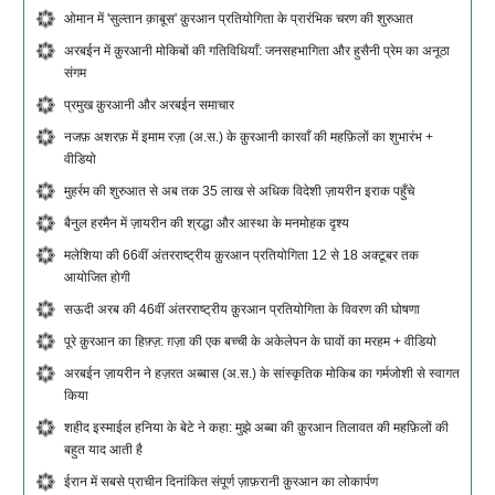
ओमान में 'सुल्तान क़ाबूस' क़ुरआन प्रतियोगिता के प्रारंभिक चरण की शुरुआत
अरबईन में क़ुरआनी मोकिबों की गतिविधियाँ: जनसहभागिता और हुसैनी प्रेम का अनूठा
संगम
प्रमुख क़ुरआनी और अरबईन समाचार
नजफ़ अशरफ़ में इमाम रज़ा (अ.स.) के क़ुरआनी कारवाँ की महफ़िलों का शुभारंभ +
वीडियो
मुहर्रम की शुरुआत से अब तक 35 लाख से अधिक विदेशी ज़ायरीन इराक पहुँचे
बैनुल हरमैन में ज़ायरीन की श्रद्धा और आस्था के मनमोहक दृश्य
मलेशिया की 66वीं अंतरराष्ट्रीय क़ुरआन प्रतियोगिता 12 से 18 अक्टूबर तक
आयोजित होगी
सऊदी अरब की 46वीं अंतरराष्ट्रीय क़ुरआन प्रतियोगिता के विवरण की घोषणा
पूरे क़ुरआन का हिफ़्ज़: ग़ज़ा की एक बच्ची के अकेलेपन के घावों का मरहम + वीडियो
अरबईन ज़ायरीन ने हज़रत अब्बास (अ.स.) के सांस्कृतिक मोकिब का गर्मजोशी से स्वागत
किया
शहीद इस्माईल हनिया के बेटे ने कहा: मुझे अब्बा की क़ुरआन तिलावत की महफ़िलों की
बहुत याद आती है
ईरान में सबसे प्राचीन दिनांकित संपूर्ण ज़ाफ़रानी क़ुरआन का लोकार्पण