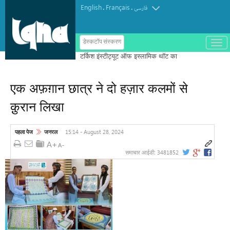
English
Français
.
.
فارسی
ب
डेस्कटॉप संस्करण
ا
ز
و
ب
س
एक अफ़ग़ान छात्र ने दो हज़ार कलमों से
ت
ه
क़ुरान लिखा
ک
ر
د
ن
15:14 - August 28, 2024
पहला पेज
जनरल
م
ن
و
3481852
समाचार आईडी: