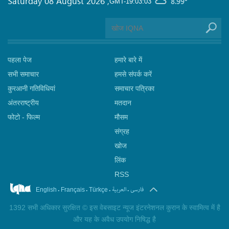
Saturday 08 August 2026
,
8.99°
GMT-19:03:03
पहला पेज
हमारे बारे में
सभी समाचार
हमसे संपर्क करें
कुरआनी गतिविधियां
समाचार पत्रिका
अंतरराष्ट्रीय
मतदान
फोटो - फिल्म
मौसम
संग्रह
खोज
लिंक
RSS
.
.
.
.
فارسی
العربیة
English
Français
Türkçe
1392 सभी अधिकार सुरक्षित © इस वेबसाइट न्यूज इंटरनेशनल कुरान के स्वामित्व में है
और यह के अवैध उपयोग निषिद्ध है