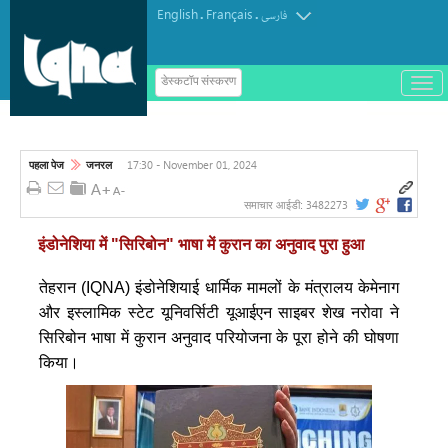
English
Français
.
.
فارسی
ب
डेस्कटॉप संस्करण
ا
टर्किश इंस्टीट्यूट ऑफ इस्लामिक थॉट का
ز
و
पुरस्कार मोरक्को के एक विचारक को दिया गया
ب
س
17:30 - November 01, 2024
पहला पेज
जनरल
ت
ه
ک
3482273
समाचार आईडी:
ر
د
इंडोनेशिया में "सिरिबोन" भाषा में कुरान का अनुवाद पुरा हुआ
ن
م
ن
तेहरान (IQNA) इंडोनेशियाई धार्मिक मामलों के मंत्रालय केमेनाग
و
और इस्लामिक स्टेट यूनिवर्सिटी यूआईएन साइबर शेख नरोवा ने
सिरिबोन भाषा में कुरान अनुवाद परियोजना के पूरा होने की घोषणा
किया।