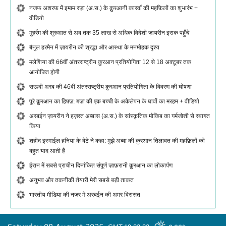
नजफ़ अशरफ़ में इमाम रज़ा (अ.स.) के क़ुरआनी कारवाँ की महफ़िलों का शुभारंभ +
वीडियो
मुहर्रम की शुरुआत से अब तक 35 लाख से अधिक विदेशी ज़ायरीन इराक पहुँचे
बैनुल हरमैन में ज़ायरीन की श्रद्धा और आस्था के मनमोहक दृश्य
मलेशिया की 66वीं अंतरराष्ट्रीय क़ुरआन प्रतियोगिता 12 से 18 अक्टूबर तक
आयोजित होगी
सऊदी अरब की 46वीं अंतरराष्ट्रीय क़ुरआन प्रतियोगिता के विवरण की घोषणा
पूरे क़ुरआन का हिफ़्ज़: ग़ज़ा की एक बच्ची के अकेलेपन के घावों का मरहम + वीडियो
अरबईन ज़ायरीन ने हज़रत अब्बास (अ.स.) के सांस्कृतिक मोकिब का गर्मजोशी से स्वागत
किया
शहीद इस्माईल हनिया के बेटे ने कहा: मुझे अब्बा की क़ुरआन तिलावत की महफ़िलों की
बहुत याद आती है
ईरान में सबसे प्राचीन दिनांकित संपूर्ण ज़ाफ़रानी क़ुरआन का लोकार्पण
अनुभव और तकनीकी तैयारी मेरी सबसे बड़ी ताकत
भारतीय मीडिया की नज़र में अरबईन की अमर विरासत