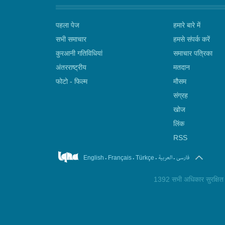
पहला पेज
हमारे बारे में
सभी समाचार
हमसे संपर्क करें
कुरआनी गतिविधियां
समाचार पत्रिका
अंतरराष्ट्रीय
मतदान
फोटो - फिल्म
मौसम
संग्रह
खोज
लिंक
RSS
.
.
.
.
فارسی
العربیة
English
Français
Türkçe
1392 सभी अधिकार सुरक्षित ©