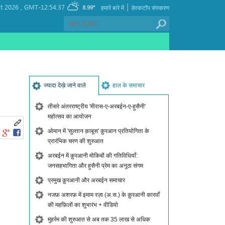
|
t 2026 ,
GMT-12:54:37
8.99°
हमारे बारे में
डेस्कटॉप संस्करण
ज्यादा देख़े जाने वाले
हाल के समाचार
तीसरे अंतरराष्ट्रीय 'मीरास-ए-अरबईन-ए-हुसैनी'
महोत्सव का आयोजन
ओमान में 'सुल्तान क़ाबूस' क़ुरआन प्रतियोगिता के
प्रारंभिक चरण की शुरुआत
अरबईन में क़ुरआनी मोकिबों की गतिविधियाँ:
जनसहभागिता और हुसैनी प्रेम का अनूठा संगम
प्रमुख क़ुरआनी और अरबईन समाचार
नजफ़ अशरफ़ में इमाम रज़ा (अ.स.) के क़ुरआनी कारवाँ
की महफ़िलों का शुभारंभ + वीडियो
मुहर्रम की शुरुआत से अब तक 35 लाख से अधिक