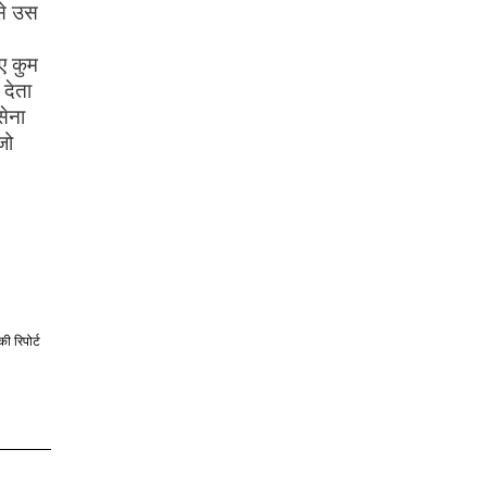
से उस
ए कुम
 देता
सेना
जो
की रिपोर्ट