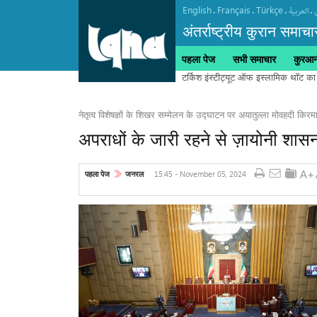
English
Français
Türkçe
.
.
.
.
العربیة
अंतर्राष्ट्रीय कुरान समाचा
पहला पेज
सभी समाचार
कुरआनी
नेतृत्व विशेषज्ञों के शिखर सम्मेलन के उद्घाटन पर अयातुल्ला मोवहदी किरम
अपराधों के जारी रहने से ज़ायोनी शासन
15:45 - November 05, 2024
पहला पेज
जनरल