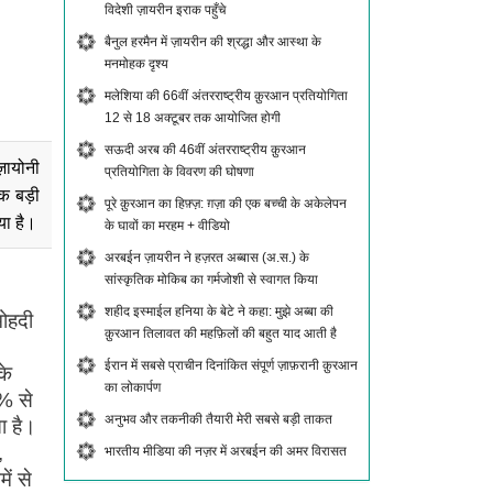
विदेशी ज़ायरीन इराक पहुँचे
बैनुल हरमैन में ज़ायरीन की श्रद्धा और आस्था के
मनमोहक दृश्य
मलेशिया की 66वीं अंतरराष्ट्रीय क़ुरआन प्रतियोगिता
12 से 18 अक्टूबर तक आयोजित होगी
सऊदी अरब की 46वीं अंतरराष्ट्रीय क़ुरआन
ज़ायोनी
प्रतियोगिता के विवरण की घोषणा
क बड़ी
पूरे क़ुरआन का हिफ़्ज़: ग़ज़ा की एक बच्ची के अकेलेपन
या है।
के घावों का मरहम + वीडियो
अरबईन ज़ायरीन ने हज़रत अब्बास (अ.स.) के
सांस्कृतिक मोकिब का गर्मजोशी से स्वागत किया
शहीद इस्माईल हनिया के बेटे ने कहा: मुझे अब्बा की
मोहदी
क़ुरआन तिलावत की महफ़िलों की बहुत याद आती है
ईरान में सबसे प्राचीन दिनांकित संपूर्ण ज़ाफ़रानी क़ुरआन
के
का लोकार्पण
0% से
अनुभव और तकनीकी तैयारी मेरी सबसे बड़ी ताकत
ा है।
,
भारतीय मीडिया की नज़र में अरबईन की अमर विरासत
ें से