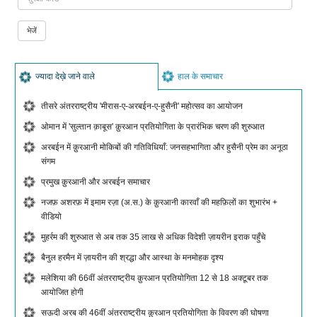
ज्यादा देख़े जाने वाले
हाल के समाचार
तीसरे अंतरराष्ट्रीय 'मीरास-ए-अरबईन-ए-हुसैनी' महोत्सव का आयोजन
ओमान में 'सुल्तान क़ाबूस' क़ुरआन प्रतियोगिता के प्रारंभिक चरण की शुरुआत
अरबईन में क़ुरआनी मोकिबों की गतिविधियाँ: जनसहभागिता और हुसैनी प्रेम का अनूठा
संगम
प्रमुख क़ुरआनी और अरबईन समाचार
नजफ़ अशरफ़ में इमाम रज़ा (अ.स.) के क़ुरआनी कारवाँ की महफ़िलों का शुभारंभ +
वीडियो
मुहर्रम की शुरुआत से अब तक 35 लाख से अधिक विदेशी ज़ायरीन इराक पहुँचे
बैनुल हरमैन में ज़ायरीन की श्रद्धा और आस्था के मनमोहक दृश्य
मलेशिया की 66वीं अंतरराष्ट्रीय क़ुरआन प्रतियोगिता 12 से 18 अक्टूबर तक
आयोजित होगी
सऊदी अरब की 46वीं अंतरराष्ट्रीय क़ुरआन प्रतियोगिता के विवरण की घोषणा