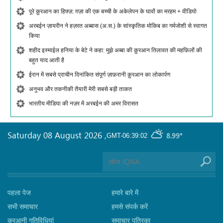
पूरे क़ुरआन का हिफ़्ज़: ग़ज़ा की एक बच्ची के अकेलेपन के घावों का मरहम + वीडियो
अरबईन ज़ायरीन ने हज़रत अब्बास (अ.स.) के सांस्कृतिक मोकिब का गर्मजोशी से स्वागत
किया
शहीद इस्माईल हनिया के बेटे ने कहा: मुझे अब्बा की क़ुरआन तिलावत की महफ़िलों की
बहुत याद आती है
ईरान में सबसे प्राचीन दिनांकित संपूर्ण ज़ाफ़रानी क़ुरआन का लोकार्पण
अनुभव और तकनीकी तैयारी मेरी सबसे बड़ी ताकत
भारतीय मीडिया की नज़र में अरबईन की अमर विरासत
Saturday 08 August 2026
,
8.99°
GMT-06:39:02
पहला पेज
हमारे बारे में
सभी समाचार
हमसे संपर्क करें
कुरआनी गतिविधियां
समाचार पत्रिका