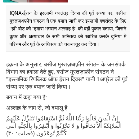
IQNA-ईरान के इस्लामी गणतंत्र दिवस की पूर्व संध्या पर, बसीज
मुस्तज़अफ़ीन संगठन ने एक बयान जारी कर इस्लामी गणतंत्र के लिए
"हाँ" वोट को "हमारा भगवान अल्लाह है" की वही पुकार बताया, जिसने
कुफ़्र और अत्याचार के सभी अस्तित्व को खारिज करके दुनिया में
पश्चिम और पूर्व के आधिपत्य को चकनाचूर कर दिया।
इक़ना के अनुसार, बसीज मुस्तज़अफ़ीन संगठन के जनसंपर्क
विभाग का हवाला देते हुए, बसीज मुस्तज़ाफ़ीन संगठन ने
"इस्लामिक रिपब्लिक ऑफ ईरान दिवस" ​​यानी 1अप्रेल की पूर्व
संध्या पर एक बयान जारी किया।
बयान में कहा गया है:
अल्लाह के नाम से, जो दयालु है
إِنَّ الَّذینَ قالُوا رَبُّنَا اللَّهُ ثُمَّ اسْتَقامُوا تَتَنَزَّلُ عَلَیْهِمُ
الْمَلائِکَةُ أَلاَّ تَخافُوا وَ لا تَحْزَنُوا وَ أَبْشِرُوا بِالْجَنَّةِ الَّتی‏
کُنْتُمْ تُوعَدُون‏ (فصلت: ۳۰)