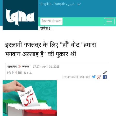
English
Français
.
.
فارسی
ب
डेस्कटॉप संस्करण
ا
टर्किश इंस्टीट्यूट ऑफ इस्लामिक थॉट का
ز
و
पुरस्कार मोरक्को के एक विचारक को दिया गया
ب
س
इस्लामी गणतंत्र के लिए "हाँ" वोट "हमारा
ت
ه
भगवान अल्लाह है" की पुकार थी
ک
ر
د
ن
17:27 - April 01, 2025
पहला पेज
जनरल
م
ن
و
3483303
समाचार आईडी: