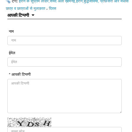
टैग:
ईरान के सुप्रीम लीडर,सैयद अली ख़ामेनई,ईरान,बुद्धिजीवियों, प्रोफ़ेसरों और मेधावी
،
छात्र व छात्राओं से मुलाक़ात
दिवस
आपकी टिप्पणी
नाम
ईमेल
* आपकी टिप्पणी