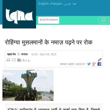
English
Français
.
.
فارسی
ب
डेस्कटॉप संस्करण
ا
ز
و
ب
س
रोहिंग्या मुसलमानों के नमाज़ पढ़ने पर रोक
ت
ه
ک
ر
10:25 - April 09, 2025
पहला पेज
जनरल
د
ن
3483337
समाचार आईडी:
م
ن
و
IQNA: बुथीदाउंग में अराकान आर्मी ने कर्फ्यू लगा दिया है, जिससे