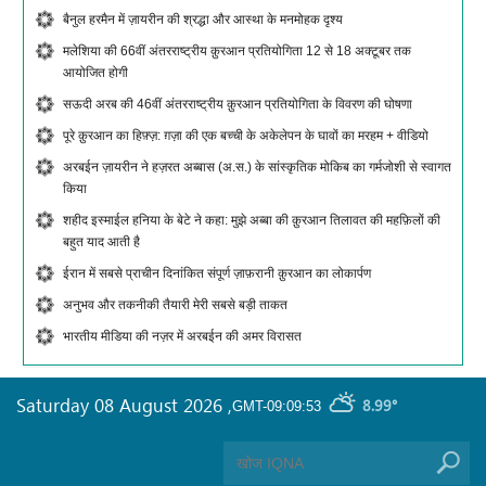
बैनुल हरमैन में ज़ायरीन की श्रद्धा और आस्था के मनमोहक दृश्य
मलेशिया की 66वीं अंतरराष्ट्रीय क़ुरआन प्रतियोगिता 12 से 18 अक्टूबर तक
आयोजित होगी
सऊदी अरब की 46वीं अंतरराष्ट्रीय क़ुरआन प्रतियोगिता के विवरण की घोषणा
पूरे क़ुरआन का हिफ़्ज़: ग़ज़ा की एक बच्ची के अकेलेपन के घावों का मरहम + वीडियो
अरबईन ज़ायरीन ने हज़रत अब्बास (अ.स.) के सांस्कृतिक मोकिब का गर्मजोशी से स्वागत
किया
शहीद इस्माईल हनिया के बेटे ने कहा: मुझे अब्बा की क़ुरआन तिलावत की महफ़िलों की
बहुत याद आती है
ईरान में सबसे प्राचीन दिनांकित संपूर्ण ज़ाफ़रानी क़ुरआन का लोकार्पण
अनुभव और तकनीकी तैयारी मेरी सबसे बड़ी ताकत
भारतीय मीडिया की नज़र में अरबईन की अमर विरासत
Saturday 08 August 2026
,
8.99°
GMT-09:09:53