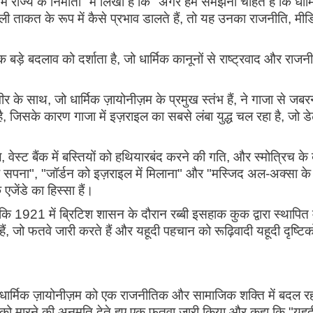
 राज्य के निर्माता" में लिखा है कि "अगर हम समझना चाहते हैं कि धार्
ी ताकत के रूप में कैसे प्रभाव डालते हैं, तो यह उनका राजनीति, मीड
 बड़े बदलाव को दर्शाता है, जो धार्मिक कानूनों से राष्ट्रवाद और राज
ीर के साथ, जो धार्मिक ज़ायोनीज़म के प्रमुख स्तंभ हैं, ने गाजा से जब
है, जिसके कारण गाजा में इज़राइल का सबसे लंबा युद्ध चल रहा है, जो डे
स्ट बैंक में बस्तियों को हथियारबंद करने की गति, और स्मोत्रिच के
ा सपना", "जॉर्डन को इज़राइल में मिलाना" और "मस्जिद अल-अक्सा के
 एजेंडे का हिस्सा हैं।
े कि 1921 में ब्रिटिश शासन के दौरान रब्बी इसहाक कुक द्वारा स्थापित 
हैं, जो फतवे जारी करते हैं और यहूदी पहचान को रूढ़िवादी यहूदी दृष्टि
रभाव धार्मिक ज़ायोनीज़म को एक राजनीतिक और सामाजिक शक्ति में बदल र
चों को मारने की अनुमति देते हुए एक फतवा जारी किया और कहा कि "यहूद