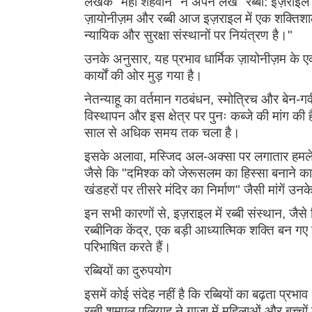
लेखक "महा शहवान" ने अपने लेख "रब्बी: इज़राइल में
ज़ायोनीज़म और रब्बी आज इज़राइल में एक शक्तिशाल
न्यायिक और सुरक्षा संस्थानों पर नियंत्रण है।"
उनके अनुसार, यह प्रभाव धार्मिक ज़ायोनीज़म के एक
कार्यों की ओर मुड़ गया है।
नेतन्याहू का वर्तमान गठबंधन, स्मोत्रिच और बेन-गव
विस्थापन और इस क्षेत्र पर पुनः कब्जे की मांग की 
साल से अधिक समय तक चला है।
इसके अलावा, मस्जिद अल-अक्सा पर लगातार हमले, वे
जैसे कि "दमिश्क को जेरूसलम का हिस्सा बनाने क
खंडहरों पर तीसरे मंदिर का निर्माण" जैसी मांगें उनके
इन सभी कारणों से, इज़राइल में रब्बी संस्थान, जैस
रब्बीनिक केंद्र, एक बड़ी आध्यात्मिक शक्ति बन गए 
परिभाषित करते हैं।
रब्बियों का दुरुपयोग
इसमें कोई संदेह नहीं है कि रब्बियों का बढ़ता प्
रब्बी शमूएल एलियाहू ने गाजा में महिलाओं और बच्