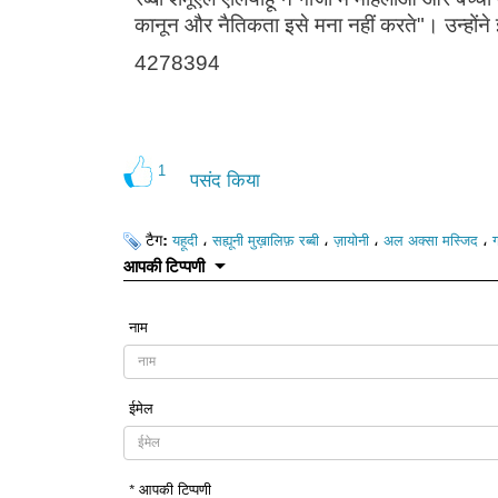
कानून और नैतिकता इसे मना नहीं करते"। उन्होंने 
4278394
1
पसंद किया
टैग:
،
،
،
،
यहूदी
सह्यूनी मुख़ालिफ़ रब्बी
ज़ायोनी
अल अक्सा मस्जिद
ग
आपकी टिप्पणी
नाम
ईमेल
* आपकी टिप्पणी