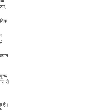
मिक
िया,
नीतिक
रन
ढ़
 बयान
मुख्य
कोण से
हा है।
ी