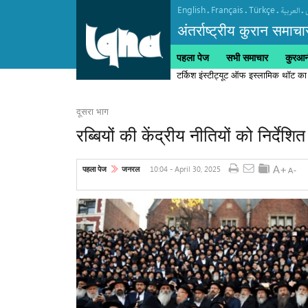
English
Français
Türkçe
.
.
.
.
العربیة
अंतर्राष्ट्रीय कुरान समाचा
पहला पेज
सभी समाचार
कुरआनी
टर्किश इंस्टीट्यूट ऑफ इस्लामिक थॉट का
दूसरा भाग
रब्बियों की केंद्रीय नीतियों को निर्देशि
10:04 - April 30, 2025
पहला पेज
जनरल