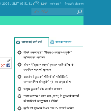
|
t 2026 ,
GMT-05:51:31
8.99°
हमारे बारे में
डेस्कटॉप संस्करण
ज्यादा देख़े जाने वाले
हाल के समाचार
तीसरे अंतरराष्ट्रीय 'मीरास-ए-अरबईन-ए-हुसैनी'
महोत्सव का आयोजन
ओमान में 'सुल्तान क़ाबूस' क़ुरआन प्रतियोगिता के
प्रारंभिक चरण की शुरुआत
अरबईन में क़ुरआनी मोकिबों की गतिविधियाँ:
जनसहभागिता और हुसैनी प्रेम का अनूठा संगम
प्रमुख क़ुरआनी और अरबईन समाचार
नजफ़ अशरफ़ में इमाम रज़ा (अ.स.) के क़ुरआनी कारवाँ
की महफ़िलों का शुभारंभ + वीडियो
मुहर्रम की शुरुआत से अब तक 35 लाख से अधिक