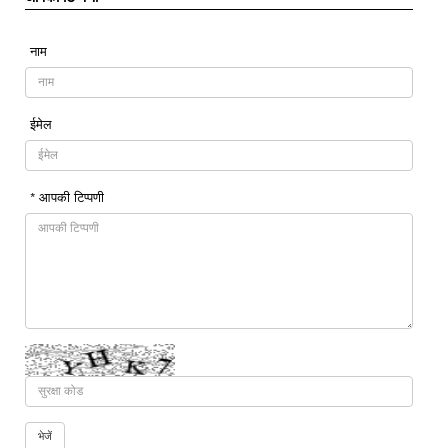
नाम
ईमेल
* आपकी टिप्पणी