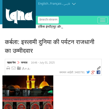
English
Français
.
.
فارسی
ب
डेस्कटॉप संस्करण
ا
टर्किश इंस्टीट्यूट ऑफ इस्लामिक थॉट का
ز
و
पुरस्कार मोरक्को के एक विचारक को दिया गया
ب
س
कर्बला: इस्लामी दुनिया की पर्यटन राजधानी
ت
ه
का उम्मीदवार
ک
ر
د
ن
16:46 - July 01, 2025
पहला पेज
जनरल
م
ن
و
3483791
समाचार आईडी: