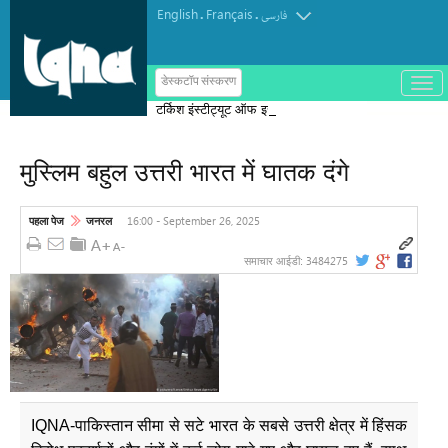
English
Français
.
.
فارسی
ب
डेस्कटॉप संस्करण
ا
टर्किश इंस्टीट्यूट ऑफ इस्लामिक थॉट का
ز
و
पुरस्कार मोरक्को के एक विचारक को दिया गया
ب
س
मुस्लिम बहुल उत्तरी भारत में घातक दंगे
ت
ه
ک
ر
16:00 - September 26, 2025
पहला पेज
जनरल
د
ن
3484275
समाचार आईडी:
م
ن
و
IQNA-पाकिस्तान सीमा से सटे भारत के सबसे उत्तरी क्षेत्र में हिंसक