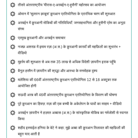
तीसरे अंतरराष्ट्रीय 'मीरास-ए-अरबईन-ए-हुसैनी' महोत्सव का आयोजन
ओमान में 'सुल्तान क़ाबूस' क़ुरआन प्रतियोगिता के प्रारंभिक चरण की शुरुआत
अरबईन में क़ुरआनी मोकिबों की गतिविधियाँ: जनसहभागिता और हुसैनी प्रेम का अनूठा
संगम
प्रमुख क़ुरआनी और अरबईन समाचार
नजफ़ अशरफ़ में इमाम रज़ा (अ.स.) के क़ुरआनी कारवाँ की महफ़िलों का शुभारंभ +
वीडियो
मुहर्रम की शुरुआत से अब तक 35 लाख से अधिक विदेशी ज़ायरीन इराक पहुँचे
बैनुल हरमैन में ज़ायरीन की श्रद्धा और आस्था के मनमोहक दृश्य
मलेशिया की 66वीं अंतरराष्ट्रीय क़ुरआन प्रतियोगिता 12 से 18 अक्टूबर तक
आयोजित होगी
सऊदी अरब की 46वीं अंतरराष्ट्रीय क़ुरआन प्रतियोगिता के विवरण की घोषणा
पूरे क़ुरआन का हिफ़्ज़: ग़ज़ा की एक बच्ची के अकेलेपन के घावों का मरहम + वीडियो
अरबईन ज़ायरीन ने हज़रत अब्बास (अ.स.) के सांस्कृतिक मोकिब का गर्मजोशी से स्वागत
किया
शहीद इस्माईल हनिया के बेटे ने कहा: मुझे अब्बा की क़ुरआन तिलावत की महफ़िलों की
बहुत याद आती है