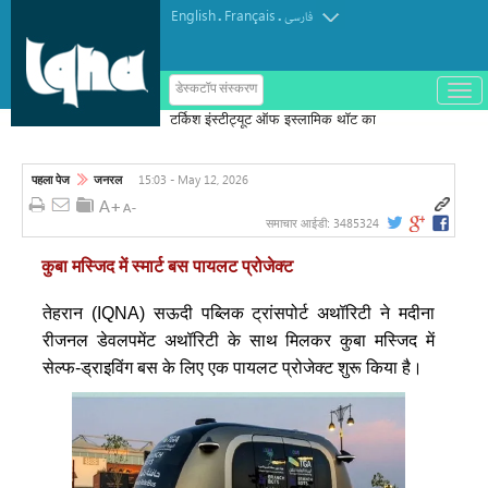
English
Français
.
.
فارسی
ب
डेस्कटॉप संस्करण
ا
ز
و
ب
س
15:03 - May 12, 2026
पहला पेज
जनरल
ت
ه
ک
3485324
समाचार आईडी:
ر
د
कुबा मस्जिद में स्मार्ट बस पायलट प्रोजेक्ट
ن
م
ن
तेहरान (IQNA) सऊदी पब्लिक ट्रांसपोर्ट अथॉरिटी ने मदीना
و
रीजनल डेवलपमेंट अथॉरिटी के साथ मिलकर कुबा मस्जिद में
सेल्फ-ड्राइविंग बस के लिए एक पायलट प्रोजेक्ट शुरू किया है।