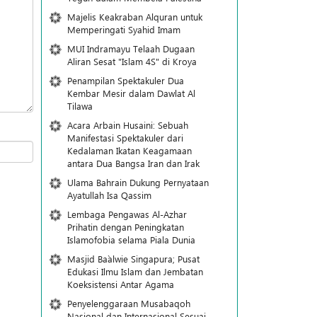
Majelis Keakraban Alquran untuk
Memperingati Syahid Imam
MUI Indramayu Telaah Dugaan
Aliran Sesat "Islam 4S" di Kroya
Penampilan Spektakuler Dua
Kembar Mesir dalam Dawlat Al
Tilawa
Acara Arbain Husaini: Sebuah
Manifestasi Spektakuler dari
Kedalaman Ikatan Keagamaan
antara Dua Bangsa Iran dan Irak
Ulama Bahrain Dukung Pernyataan
Ayatullah Isa Qassim
Lembaga Pengawas Al-Azhar
Prihatin dengan Peningkatan
Islamofobia selama Piala Dunia
Masjid Ba`alwie Singapura; Pusat
Edukasi Ilmu Islam dan Jembatan
Koeksistensi Antar Agama
Penyelenggaraan Musabaqoh
Nasional dan Internasional Sesuai