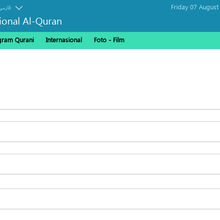
Friday 07 August
فارسی
sional Al-Quran
gram Qurani
Internasional
Foto - Film