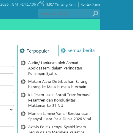
|
 2026 ,
GMT-14:17:06
9.91°
Tentang Kami
Kontak Kami
Semua berita
Terpopuler
Audio/ Lantunan oleh Ahmad
Abolqassemi dalam Peringatan
Pemimpin Syahid
Makam Alawi Distribusikan Barang-
barang ke Maukib-maukib Arbain
KH Imam Jazuli Soroti Transformasi
Pesantren dan Kondusivitas
Muktamar ke-35 NU
Momen Lamine Yamal Berdoa usai
Spanyol Juara Piala Dunia 2026 Viral
Aktivis Politik Kenya: Syahid Imam
Teguh dalam Membela Palestina