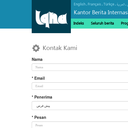
English
Français
Türkçe
.
.
.
.
العربیة
Kantor Berita Interna
Indeks
Seluruh berita
Pro
Kontak Kami
Nama
* Email
* Penerima
* Pesan