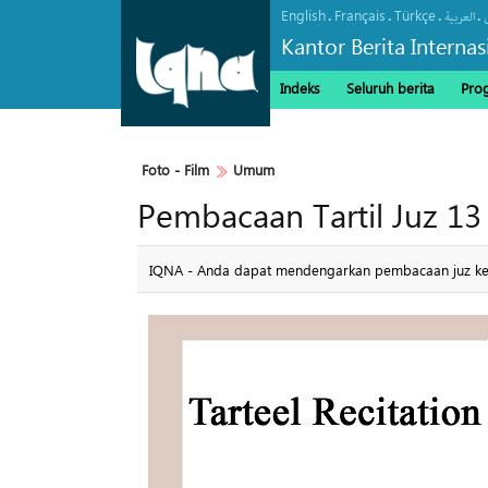
English
Français
Türkçe
.
.
.
.
العربیة
Kantor Berita Interna
Indeks
Seluruh berita
Pro
Foto - Film
Umum
Pembacaan Tartil Juz 13 
IQNA - Anda dapat mendengarkan pembacaan juz ket