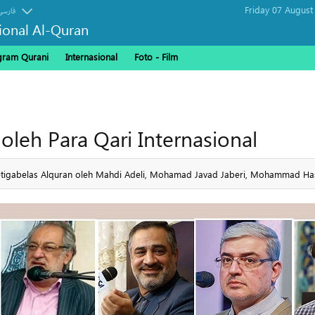
Friday 07 August
فارسی
sional Al-Quran
gram Qurani
Internasional
Foto - Film
oleh Para Qari Internasional
igabelas Alquran oleh Mahdi Adeli, Mohamad Javad Jaberi, Mohammad Has