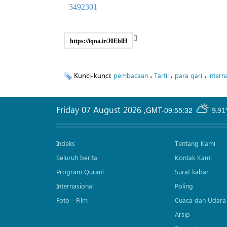
3492301
https://iqna.ir/J0EblH
Kunci-kunci:
،
،
،
pembacaan
Tartil
para qari
intern
Friday 07 August 2026
,
GMT-09:55:32
9.91
Indeks
Tentang Kami
Seluruh berita
Kontak Kami
Program Qurani
Surat kabar
Internasional
Poling
Foto - Film
Cuaca dan Udara
Arsip