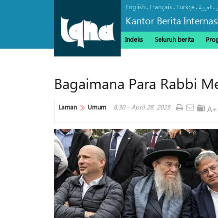
English
Français
Türkçe
.
.
.
.
العربیة
Kantor Berita Interna
Indeks
Seluruh berita
Pro
Bagaimana Para Rabbi Men
Laman
Umum
8:30 - April 28, 2025