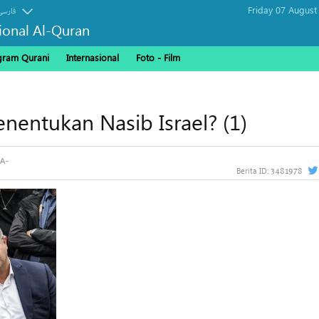
Friday 07 August
فارسی
sional Al-Quran
gram Qurani
Internasional
Foto - Film
entukan Nasib Israel? (1)
3481978
Berita ID: