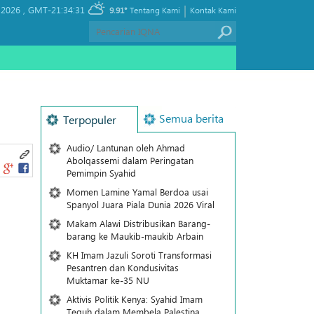
|
 2026 ,
GMT-21:34:31
9.91°
Tentang Kami
Kontak Kami
Semua berita
Terpopuler
Audio/ Lantunan oleh Ahmad
Abolqassemi dalam Peringatan
Pemimpin Syahid
Momen Lamine Yamal Berdoa usai
Spanyol Juara Piala Dunia 2026 Viral
Makam Alawi Distribusikan Barang-
barang ke Maukib-maukib Arbain
KH Imam Jazuli Soroti Transformasi
Pesantren dan Kondusivitas
Muktamar ke-35 NU
Aktivis Politik Kenya: Syahid Imam
Teguh dalam Membela Palestina