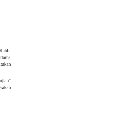
 Rabbi
ertama
ntukan
njian"
rakan