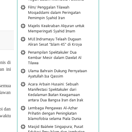
Film/ Penggalan Tilawah
Moqaddami dalam Peringatan
Pemimpin Syahid Iran
Majelis Keakraban Alquran untuk
Memperingati Syahid Imam
MUI Indramayu Telaah Dugaan
Aliran Sesat "Islam 4S" di Kroya
Penampilan Spektakuler Dua
Kembar Mesir dalam Dawlat Al
nis di
Tilawa
an ini
Ulama Bahrain Dukung Pernyataan
Ayatullah Isa Qassim
Acara Arbain Husaini: Sebuah
 semua
Manifestasi Spektakuler dari
elawan
Kedalaman Ikatan Keagamaan
antara Dua Bangsa Iran dan Irak
Lembaga Pengawas Al-Azhar
bi dan
Prihatin dengan Peningkatan
 waktu
Islamofobia selama Piala Dunia
Masjid Ba`alwie Singapura; Pusat
Edukasi Ilmu Islam dan Jembatan