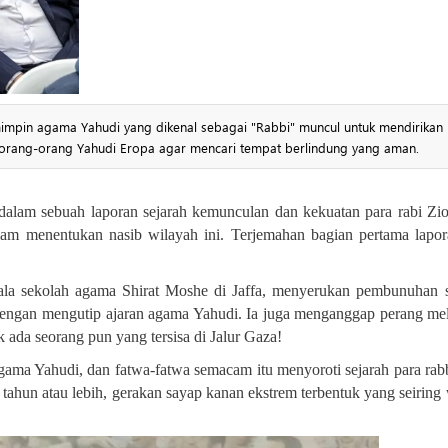
mpin agama Yahudi yang dikenal sebagai "Rabbi" muncul untuk mendirikan
i orang-orang Yahudi Eropa agar mencari tempat berlindung yang aman.
 dalam sebuah laporan sejarah kemunculan dan kekuatan para rabi Zio
am menentukan nasib wilayah ini. Terjemahan bagian pertama lapor
pala sekolah agama Shirat Moshe di Jaffa, menyerukan pembunuhan
dengan mengutip ajaran agama Yahudi. Ia juga menganggap perang m
 ada seorang pun yang tersisa di Jalur Gaza
!
gama Yahudi, dan fatwa-fatwa semacam itu menyoroti sejarah para rab
 tahun atau lebih, gerakan sayap kanan ekstrem terbentuk yang seiring