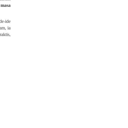
 masa
de-ide
am, ia
aktis,