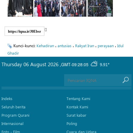
https://iqna.ir/J0Ebsr
Kunci-kunci:
،
،
،
،
Kehadiran
antusias
Rakyat Iran
perayaan
Idul
Ghadir
Thursday 06 August 2026
,
GMT-09:28:05
9.91°
Indeks
Tentang Kami
Seluruh berita
Kontak Kami
Program Qurani
Surat kabar
Internasional
Poling
Foto - Film
Cuaca dan Udara