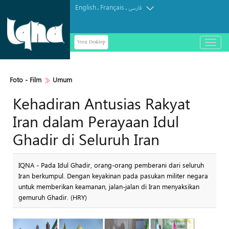
English
Français
.
.
فارسی
Versi Desktop
باز
و
بسته
کردن
Foto - Film
Umum
منو
Kehadiran Antusias Rakyat
Iran dalam Perayaan Idul
Ghadir di Seluruh Iran
IQNA - Pada Idul Ghadir, orang-orang pemberani dari seluruh
Iran berkumpul. Dengan keyakinan pada pasukan militer negara
untuk memberikan keamanan, jalan-jalan di Iran menyaksikan
gemuruh Ghadir. (HRY)