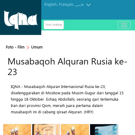
English
Français
.
.
فارسی
Versi Desktop
باز
و
بسته
کردن
Foto - Film
Umum
منو
Musabaqoh Alquran Rusia ke-
23
IQNA - Musabaqoh Alquran Internasional Rusia ke-23,
diselenggarakan di Moskow pada Musim Gugur dari tanggal 15
hingga 18 Oktober. Eshaq Abdollahi, seorang qari terkemuka
Iran dari provinsi Qom, meraih juara pertama dalam
musabaqoh ini di cabang qiraat Alquran. (HRY)