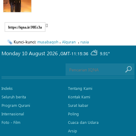
https://iqna.ir/J0Ec3a
Kunci-kunci:
،
،
musabaqoh
Alquran
rusia
Monday 10 August 2026
,
GMT-11:15:36
9.91°
Indeks
Tentang Kami
Seluruh berita
Kontak Kami
Program Qurani
Surat kabar
Internasional
Poling
Foto - Film
Cuaca dan Udara
Arsip