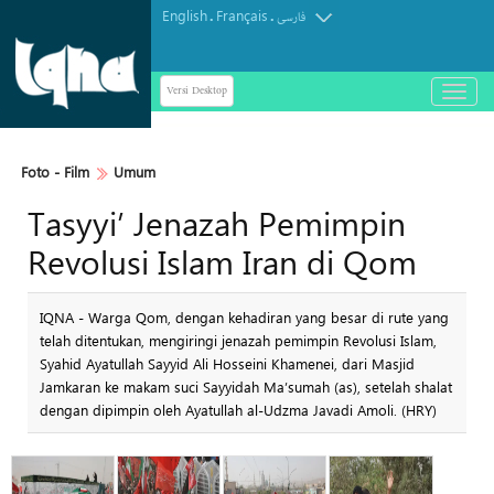
English
Français
.
.
فارسی
Versi Desktop
باز
و
بسته
کردن
Foto - Film
Umum
منو
Tasyyi’ Jenazah Pemimpin
Revolusi Islam Iran di Qom
IQNA - Warga Qom, dengan kehadiran yang besar di rute yang
telah ditentukan, mengiringi jenazah pemimpin Revolusi Islam,
Syahid Ayatullah Sayyid Ali Hosseini Khamenei, dari Masjid
Jamkaran ke makam suci Sayyidah Ma’sumah (as), setelah shalat
dengan dipimpin oleh Ayatullah al-Udzma Javadi Amoli. (HRY)