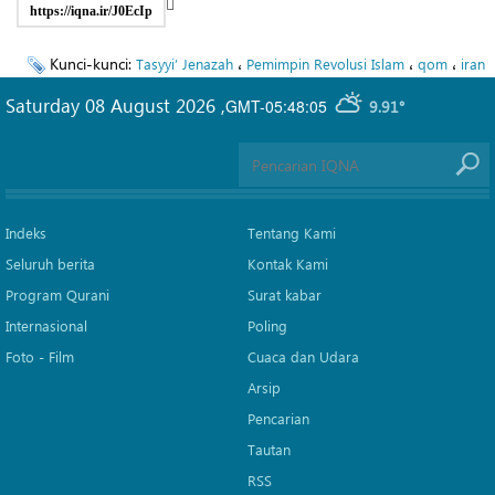
https://iqna.ir/J0EcIp
Kunci-kunci:
،
،
،
Tasyyi’ Jenazah
Pemimpin Revolusi Islam
qom
iran
Saturday 08 August 2026
,
GMT-05:48:05
9.91°
Indeks
Tentang Kami
Seluruh berita
Kontak Kami
Program Qurani
Surat kabar
Internasional
Poling
Foto - Film
Cuaca dan Udara
Arsip
Pencarian
Tautan
RSS