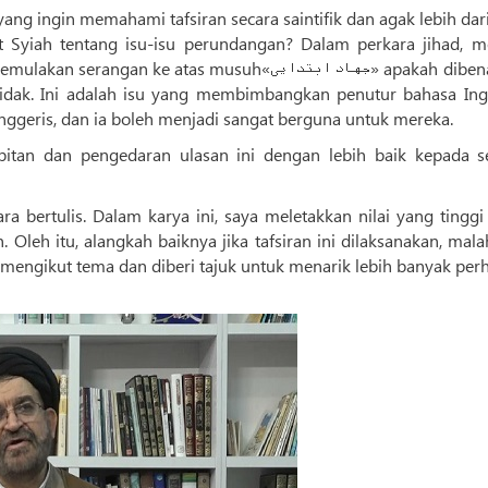
yang ingin memahami tafsiran secara saintifik dan agak lebih da
t Syiah tentang isu-isu perundangan? Dalam perkara jihad, m
an ke atas musuh«جهاد ابتدایی» apakah dibenarkan
dak. Ini adalah isu yang membimbangkan penutur bahasa Ingg
nggeris, dan ia boleh menjadi sangat berguna untuk mereka.
itan dan pengedaran ulasan ini dengan lebih baik kepada 
cara bertulis. Dalam karya ini, saya meletakkan nilai yang tingg
Oleh itu, alangkah baiknya jika tafsiran ini dilaksanakan, mala
n mengikut tema dan diberi tajuk untuk menarik lebih banyak per