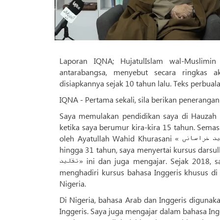
Laporan IQNA; HujatulIslam wal-Muslimi
antarabangsa, menyebut secara ringkas ak
disiapkannya sejak 10 tahun lalu. Teks perbual
IQNA - Pertama sekali, sila berikan penerangan 
Saya memulakan pendidikan saya di Hauzah
ketika saya berumur kira-kira 15 tahun. Semas
oleh Ayatullah Wahid Khurasani « آیت‌الله وحید خراسانی» dan Ayatullah Tabrizi «آیت‌الله تبریزی». Dari umur 19
hingga 31 tahun, saya menyertai kursus darsulkhaarij «دروس خارج» dua pihak berkuasa agama/ula
تقلید» ini dan juga mengajar. Sejak 2018, saya telah mengikuti kursus bahasa Inggeris di Qom, dan saya juga
menghadiri kursus bahasa Inggeris khusus di
Nigeria.
Di Nigeria, bahasa Arab dan Inggeris diguna
Inggeris. Saya juga mengajar dalam bahasa Ing