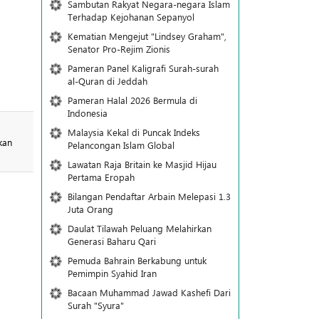
Sambutan Rakyat Negara-negara Islam
Terhadap Kejohanan Sepanyol
Kematian Mengejut "Lindsey Graham",
Senator Pro-Rejim Zionis
Pameran Panel Kaligrafi Surah-surah
al-Quran di Jeddah
Pameran Halal 2026 Bermula di
Indonesia
Malaysia Kekal di Puncak Indeks
Pelancongan Islam Global
Lawatan Raja Britain ke Masjid Hijau
Pertama Eropah
Bilangan Pendaftar Arbain Melepasi 1.3
Juta Orang
Daulat Tilawah Peluang Melahirkan
Generasi Baharu Qari
Pemuda Bahrain Berkabung untuk
Pemimpin Syahid Iran
Bacaan Muhammad Jawad Kashefi Dari
Surah "Syura"