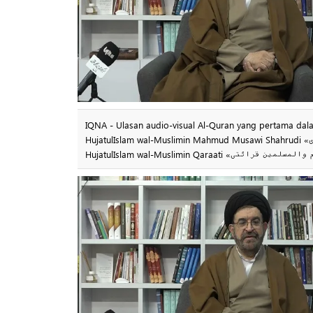
IQNA - Ulasan audio-visual Al-Quran yang pertama dalam
HujatulIslam wal-Muslimin Mahmud Musawi Shahrudi «حجت‌الاسلام والمسلمین محمود موسوی شاهرودی» dan dengan sokongan dan galakan