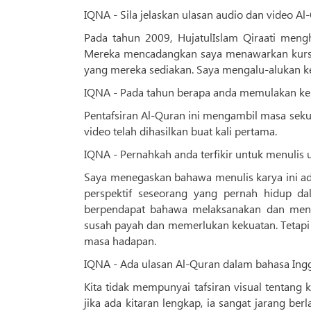
IQNA - Sila jelaskan ulasan audio dan video A
Pada tahun 2009, HujatulIslam Qiraati meng
Mereka mencadangkan saya menawarkan kursu
yang mereka sediakan. Saya mengalu-alukan ker
IQNA - Pada tahun berapa anda memulakan kerj
Pentafsiran Al-Quran ini mengambil masa seku
video telah dihasilkan buat kali pertama.
IQNA - Pernahkah anda terfikir untuk menulis u
Saya menegaskan bahawa menulis karya ini ad
perspektif seseorang yang pernah hidup da
berpendapat bahawa melaksanakan dan menul
susah payah dan memerlukan kekuatan. Tetapi i
masa hadapan.
IQNA - Ada ulasan Al-Quran dalam bahasa Ingg
Kita tidak mempunyai tafsiran visual tentang 
jika ada kitaran lengkap, ia sangat jarang ber