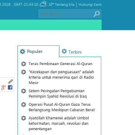
|
t 2026 ,
GMT-21:43:10
17°
Tentang kita
Hubungi Kami
Populer
Terkini
Teras Pembinaan Generasi Al-Quran
"Kecekapan dan penguasaan" adalah
kriteria untuk menerima qari di Radio
Mesir
Setem Peringatan Pengebumian
Pemimpin Syahid Revolusi di Iraq
Operasi Pusat Al-Quran Gaza Terus
Berlangsung Meskipun Cabaran Berat
Ayatollah Khamenei adalah simbol
kehormatan, maruah, revolusi dan
penentangan