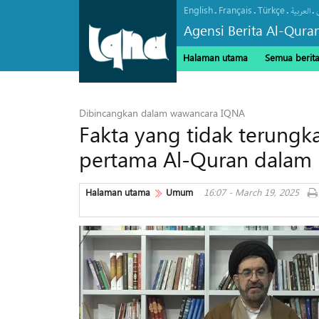
English
Français
Türkçe
.
.
.
.
العربیة
Agensi Berita Al-Qura
Halaman utama
Semua berit
Dibincangkan dalam wawancara IQNA
Fakta yang tidak terungk
pertama Al-Quran dalam 
Halaman utama
Umum
16:07 - March 19, 2025