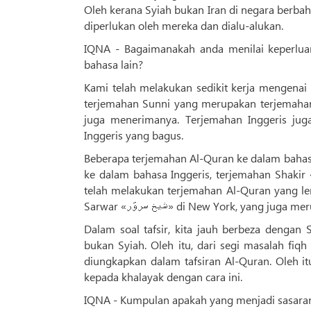
Oleh kerana Syiah bukan Iran di negara berbah
diperlukan oleh mereka dan dialu-alukan.
IQNA - Bagaimanakah anda menilai keperluan
bahasa lain?
Kami telah melakukan sedikit kerja mengenai
terjemahan Sunni yang merupakan terjemahan 
juga menerimanya. Terjemahan Inggeris jug
Inggeris yang bagus.
Beberapa terjemahan Al-Quran ke dalam bahasa Inggeris ter
ke dalam bahasa Inggeris, terjemahan Shakir «شاکر», yang sangat bagus, terjemahan Cik Saffar «خانم صفار», ya
telah melakukan terjemahan Al-Quran yang l
Sarwar «شیخ سروَر» di New York, yang
Dalam soal tafsir, kita jauh berbeza dengan 
bukan Syiah. Oleh itu, dari segi masalah fiqh 
diungkapkan dalam tafsiran Al-Quran. Oleh it
kepada khalayak dengan cara ini.
IQNA - Kumpulan apakah yang menjadi sasaran