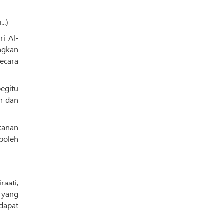
..)
i Al-
ngkan
ecara
egitu
n dan
kanan
boleh
raati,
 yang
dapat