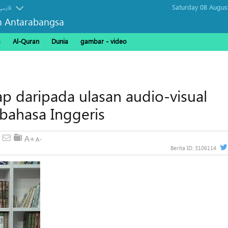
Saturday 08 Augus
فارسی
n Antarabangsa
a
Al-Quran
Dunia
gambar - video
ap daripada ulasan audio-visual
bahasa Inggeris
Berita ID:
3106114