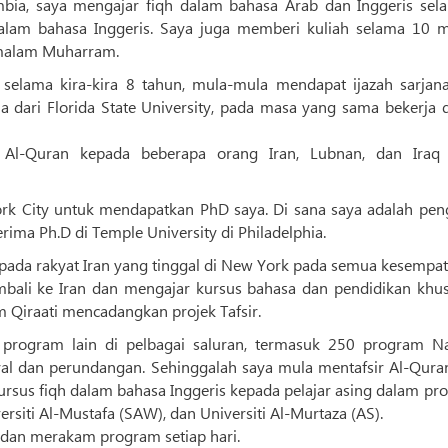
mbia, saya mengajar fiqh dalam bahasa Arab dan Inggeris sel
lam bahasa Inggeris. Saya juga memberi kuliah selama 10 
malam Muharram.
t selama kira-kira 8 tahun, mula-mula mendapat ijazah sarjana
na dari Florida State University, pada masa yang sama bekerja 
 Al-Quran kepada beberapa orang Iran, Lubnan, dan Iraq
rk City untuk mendapatkan PhD saya. Di sana saya adalah pen
ima Ph.D di Temple University di Philadelphia.
ada rakyat Iran yang tinggal di New York pada semua kesempat
embali ke Iran dan mengajar kursus bahasa dan pendidikan khus
am Qiraati mencadangkan projek Tafsir.
 program lain di pelbagai saluran, termasuk 250 program Na
l dan perundangan. Sehinggalah saya mula mentafsir Al-Qura
ursus fiqh dalam bahasa Inggeris kepada pelajar asing dalam p
ersiti Al-Mustafa (SAW), dan Universiti Al-Murtaza (AS).
 dan merakam program setiap hari.