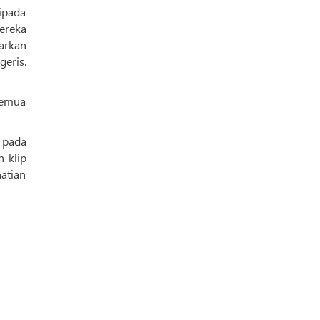
ripada
ereka
eris.
semua
i pada
h klip
hatian