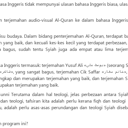
asa Inggeris tidak mempunyai ulasan bahasa Inggeris biasa, ulas
 terjemahan audio-visual Al-Quran ke dalam bahasa Inggeris
 isu budaya. Dalam bidang penterjemahan Al-Quran, terdapat b
yang baik, dan kecuali kes-kes kecil yang terdapat perbezaan,
a bagus, sudah tentu Syiah juga ada empat atau lima terje
masuk: terjemahan Yusuf Ali «یوسف علی» (seorang Sunni)
ng
engkap dan merupakan terjemahan yang baik, dan terjemahan S
 juga merupakan terjemahan yang baik.
Sunni Terutama dalam hal teologi, jelas perbezaan antara Syia
dan teologi, tafsiran kita adalah perlu kerana fiqh dan teologi
u, adalah perlu asas-asas perundangan dan teologi Syiah diseb
 program ini?