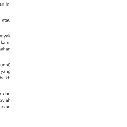
an ini
 atau
anyak
 kami
mahan
heikh
h dan
 Syiah
arkan