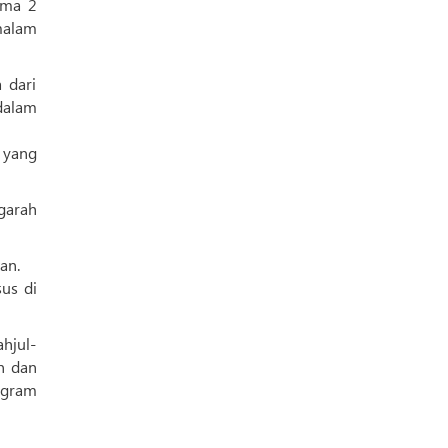
ama 2
malam
 dari
dalam
 yang
garah
an.
us di
hjul-
n dan
rogram