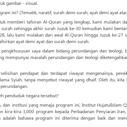
tuk gambar - visual.
m ini? (Tematik, naratif, surah demi surah, ayat demi ayat atau.
k memberi tafsiran Al-Quran yang lengkap, kami mulakan dar
 surah sehingga akhir surah Juzuk ke-30 kemudian kami benta
-28, lalu kami mulakan dari awal Al-Quran hingga Juzuk ke-27 s
afsirkan ayat demi ayat dan surah demi surah.
pengkhususan saya dalam bidang perundangan dan teologi, b
yang mempunyai masalah perundangan dan teologi diketengahka
selisihan pendapat dan terdapat riwayat mengenainya, pene
lama Syiah, tanpa menyebut riwayat yang dhaif. Oleh itu, kita 
i-perundangan.
leh penduduk negara tersebut?
dan institusi yang menaja program ini, Institut HujatulIslam Qi
n kira-kira 1,000 program kepada Perbadanan Penyiaran Iran,
eka adalah bahawa program ini diterima dengan baik dan men