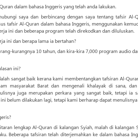
l-Quran dalam bahasa Inggeris yang telah anda lakukan.
hubungi saya dan berbincang dengan saya tentang tafsir Al-Q
s tafsir Al-Quran dalam bahasa Inggeris, menggunakan kemu
ja ini dan beberapa program telah direkodkan dan diluluskan.
a ini dan berapa lama ia bertahan?
rang-kurangnya 10 tahun, dan kira-kira 7,000 program audio dan
lasan ini?
alah sangat baik kerana kami membentangkan tafsiran Al-Quran
lam masyarakat Barat dan mengenali khalayak di sana, dan
isnya juga merupakan perkara yang sangat baik, tetapi ia s
ni belum dilakukan lagi, tetapi kami berharap dapat menulisny
eris?
kitaran lengkap Al-Quran di kalangan Syiah, malah di kalangan 
laku. Beberapa tafsiran telah diterjemahkan ke dalam bahasa Ing