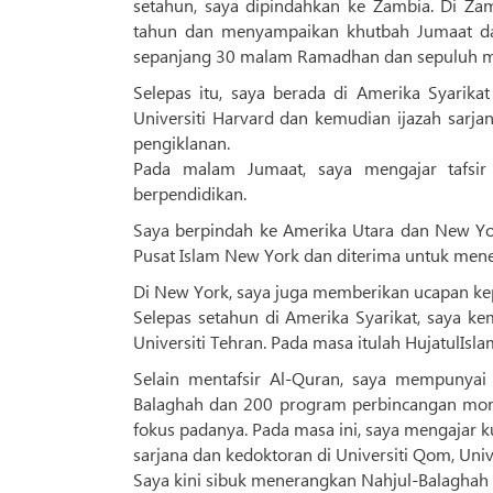
setahun, saya dipindahkan ke Zambia. Di Za
tahun dan menyampaikan khutbah Jumaat da
sepanjang 30 malam Ramadhan dan sepuluh 
Selepas itu, saya berada di Amerika Syarika
Universiti Harvard dan kemudian ijazah sarja
pengiklanan.
Pada malam Jumaat, saya mengajar tafsir
berpendidikan.
Saya berpindah ke Amerika Utara dan New Yo
Pusat Islam New York dan diterima untuk mener
Di New York, saya juga memberikan ucapan kep
Selepas setahun di Amerika Syarikat, saya k
Universiti Tehran. Pada masa itulah HujatulIsl
Selain mentafsir Al-Quran, saya mempunyai
Balaghah dan 200 program perbincangan mora
fokus padanya. Pada masa ini, saya mengajar k
sarjana dan kedoktoran di Universiti Qom, Univ
Saya kini sibuk menerangkan Nahjul-Balaghah