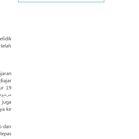
lidik
telah
jaran
diajar
ya ke
b dan
elepas