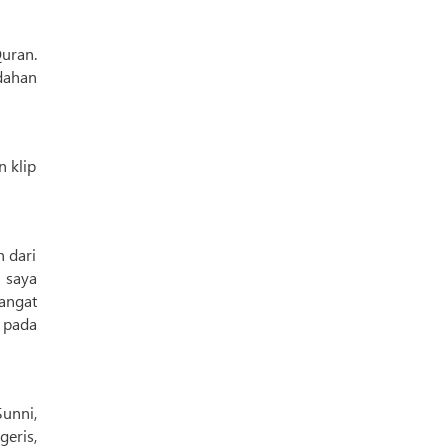
uran.
dahan
 klip
 dari
 saya
angat
a pada
Sunni,
geris,