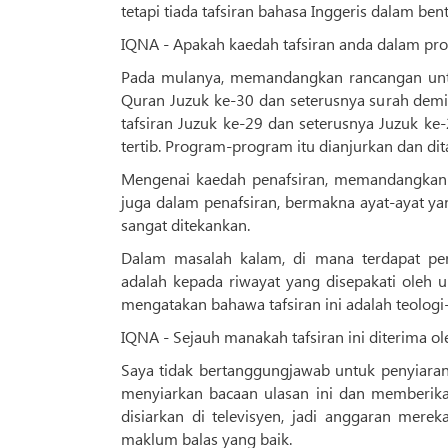
tetapi tiada tafsiran bahasa Inggeris dalam ben
IQNA - Apakah kaedah tafsiran anda dalam progra
Pada mulanya, memandangkan rancangan untu
Quran Juzuk ke-30 dan seterusnya surah demi
tafsiran Juzuk ke-29 dan seterusnya Juzuk ke
tertib. Program-program itu dianjurkan dan dit
Mengenai kaedah penafsiran, memandangkan 
juga dalam penafsiran, bermakna ayat-ayat 
sangat ditekankan.
Dalam masalah kalam, di mana terdapat per
adalah kepada riwayat yang disepakati oleh u
mengatakan bahawa tafsiran ini adalah teolog
IQNA - Sejauh manakah tafsiran ini diterima o
Saya tidak bertanggungjawab untuk penyiaran, 
menyiarkan bacaan ulasan ini dan memberika
disiarkan di televisyen, jadi anggaran mer
maklum balas yang baik.