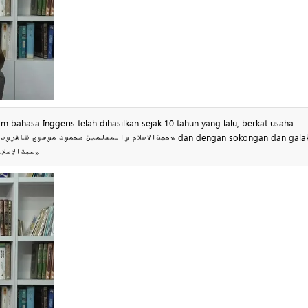
 bahasa Inggeris telah dihasilkan sejak 10 tahun yang lalu, berkat usaha
HujatulIslam wal-Muslimin Qaraati «حجت‌الاسلام والمسلمین قرائتی».