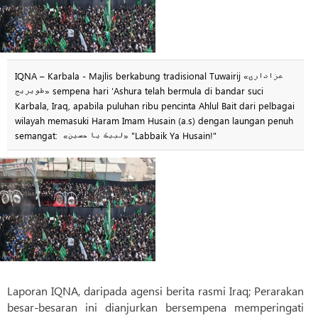
IQNA – Karbala - Majlis berkabung tradisional Tuwairij «عزاداری
طویریج» sempena hari ‘Ashura telah bermula di bandar suci
Karbala, Iraq, apabila puluhan ribu pencinta Ahlul Bait dari pelbagai
wilayah memasuki Haram Imam Husain (a.s) dengan laungan penuh
semangat: «لبیک یا حسین» "Labbaik Ya Husain!"
Laporan IQNA, daripada agensi berita rasmi Iraq; Perarakan
besar-besaran ini dianjurkan bersempena memperingati