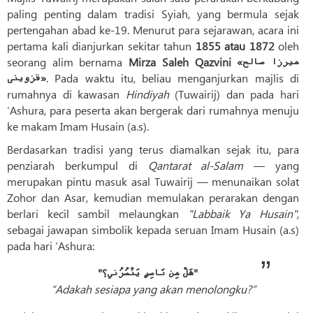
paling penting dalam tradisi Syiah, yang bermula sejak
pertengahan abad ke-19. Menurut para sejarawan, acara ini
pertama kali dianjurkan sekitar tahun
1855 atau 1872
oleh
seorang alim bernama
Mirza Saleh Qazvini «میرزا صالح
قزوینی»
. Pada waktu itu, beliau menganjurkan majlis di
rumahnya di kawasan
Hindiyah
(Tuwairij) dan pada hari
‘Ashura, para peserta akan bergerak dari rumahnya menuju
ke makam Imam Husain (a.s).
Berdasarkan tradisi yang terus diamalkan sejak itu, para
penziarah berkumpul di
Qantarat al-Salam
— yang
merupakan pintu masuk asal Tuwairij — menunaikan solat
Zohor dan Asar, kemudian memulakan perarakan dengan
berlari kecil sambil melaungkan
"Labbaik Ya Husain"
,
sebagai jawapan simbolik kepada seruan Imam Husain (a.s)
pada hari ‘Ashura:
"هَلْ مِن نَاصِرٍ يَنْصُرُني؟"
“Adakah sesiapa yang akan menolongku?”