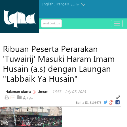
English
Français
.
.
فارسی
versi desktop
باز
و
بسته
کردن
Ribuan Peserta Perarakan
منو
'Tuwairij' Masuki Haram Imam
Husain (a.s) dengan Laungan
"Labbaik Ya Husain"
Halaman utama
Umum
16:33 - July 07, 2025
Berita ID:
3106675