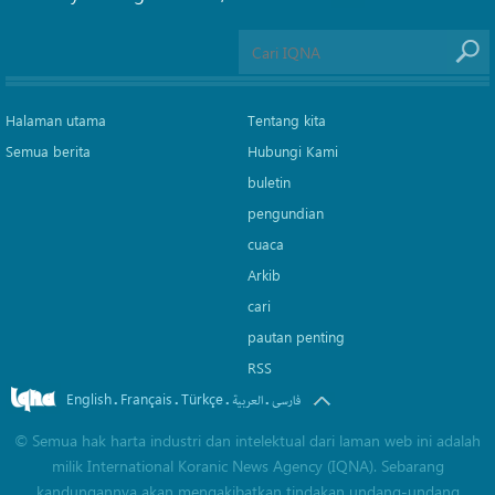
Halaman utama
Tentang kita
Semua berita
Hubungi Kami
buletin
pengundian
cuaca
Arkib
cari
pautan penting
RSS
English
Français
Türkçe
.
.
.
.
فارسی
العربیة
©
Semua hak harta industri dan intelektual dari laman web ini adalah
milik International Koranic News Agency (IQNA). Sebarang
kandungannya akan mengakibatkan tindakan undang-undang