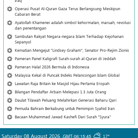
Iraq
Operasi Pusat Al-Quran Gaza Terus Berlangsung Meskipun
Cabaran Berat
Ayatollah Khamenei adalah simbol kehormatan, maruah, revolusi
dan penentangan
Sambutan Rakyat Negara-negara Islam Terhadap Kejohanan
Sepanyol
Kematian Mengejut "Lindsey Graham", Senator Pro-Rejim Zionis
Pameran Panel Kaligrafi Surah-surah al-Quran di Jeddah
Pameran Halal 2026 Bermula di Indonesia
Malaysia Kekal di Puncak Indeks Pelancongan Islam Global
Lawatan Raja Britain ke Masjid Hijau Pertama Eropah
Bilangan Pendaftar Arbain Melepasi 1.3 Juta Orang
Daulat Tilawah Peluang Melahirkan Generasi Baharu Qari
Pemuda Bahrain Berkabung untuk Pemimpin Syahid Iran
Bacaan Muhammad Jawad Kashefi Dari Surah "Syura"
Saturday 08 August 2026
,
GMT-06:15:45
17°