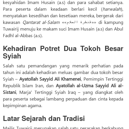
kesyahidan Imam Husain (a.s) dan para sahabat setianya.
Para peserta dalam keadaan berlari kecil (
harwalah
),
menyatakan kesedihan dan kesetiaan mereka, bergerak dari
kawasan
Qantarat al-Salam
««قنطرة السلام»» di kampung
Tuwairij menuju ke makam suci Imam Husain (a.s) dan Abul
Fadhl al-Abbas (a.s).
Kehadiran Potret Dua Tokoh Besar
Syiah
Salah satu pemandangan yang menarik perhatian pada
tahun ini adalah kehadiran meluas gambar dua tokoh besar
Syiah –
Ayatollah Sayyid Ali Khamenei
, Pemimpin Tertinggi
Republik Islam Iran, dan
Ayatollah al-Uzma Sayyid Ali al-
Sistani
, Marja' Tertinggi Syiah Iraq – yang diangkat oleh
para peserta sebagai lambang perpaduan dan cinta kepada
kepimpinan agama.
Latar Sejarah dan Tradisi
Majlis Tuwairij merupakan salah satu perarakan berkabung