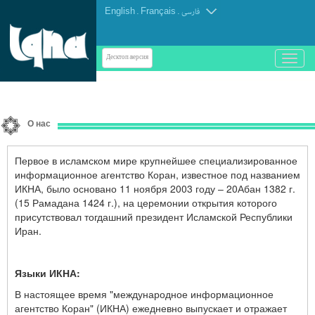
English
.
Français
.
فارسی
باز
Десктоп-версия
و
بسته
کردن
منو
О нас
Первое в исламском мире крупнейшее специализированное
информационное агентство Коран, известное под названием
ИКНА, было основано 11 ноября 2003 году – 20Абан 1382 г.
(15 Рамадана 1424 г.), на церемонии открытия которого
присутствовал тогдашний президент Исламской Республики
Иран.
Языки ИКНА:
В настоящее время "международное информационное
агентство Коран" (ИКНА) ежедневно выпускает и отражает