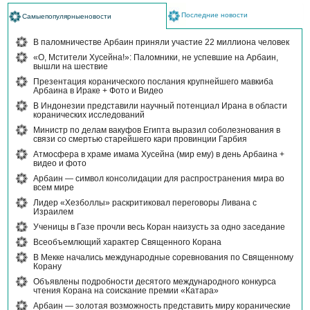
Последние новости
Самыепопулярныеновости
В паломничестве Арбаин приняли участие 22 миллиона человек
«О, Мстители Хусейна!»: Паломники, не успевшие на Арбаин,
вышли на шествие
Презентация коранического послания крупнейшего мавкиба
Арбаина в Ираке + Фото и Видео
В Индонезии представили научный потенциал Ирана в области
коранических исследований
Министр по делам вакуфов Египта выразил соболезнования в
связи со смертью старейшего кари провинции Гарбия
Атмосфера в храме имама Хусейна (мир ему) в день Арбаина +
видео и фото
Арбаин — символ консолидации для распространения мира во
всем мире
Лидер «Хезболлы» раскритиковал переговоры Ливана с
Израилем
Ученицы в Газе прочли весь Коран наизусть за одно заседание
Всеобъемлющий характер Священного Корана
В Мекке начались международные соревнования по Священному
Корану
Объявлены подробности десятого международного конкурса
чтения Корана на соискание премии «Катара»
Арбаин — золотая возможность представить миру коранические