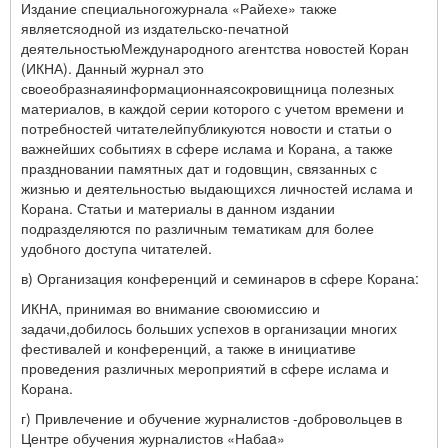
Издание специальногожурнала «Райехе» также
являетсяодной из издательско-печатной
деятельностьюМеждународного агентства новостей Коран
(ИКНА). Данный журнал это
своеобразнаяинформационнаясокровищница полезных
материалов, в каждой серии которого с учетом времени и
потребностей читателейпубликуются новости и статьи о
важнейших событиях в сфере ислама и Корана, а также
праздновании памятных дат и годовщин, связанных с
жизнью и деятельностью выдающихся личностей ислама и
Корана. Статьи и материалы в данном издании
подразделяются по различным тематикам для более
удобного доступа читателей.
в) Организация конференций и семинаров в сфере Корана:
ИКНА, принимая во внимание своюмиссию и
задачи,добилось больших успехов в организации многих
фестивалей и конференций, а также в инициативе
проведения различных мероприятий в сфере ислама и
Корана.
г) Привлечение и обучение журналистов -добровольцев в
Центре обучения журналистов «Наба
a
»