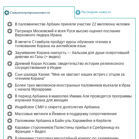
Последние новости
Самыепопулярныеновости
В паломничестве Арбаин приняли участие 22 миллиона человек
Патриарх Московский и всея Руси высоко оценил послание
Верховного лидера Ирана
В мечети Стамбула пройдут курсы обучения чтению и
толкованию Корана на английском язык
Заучивание Корана наизусть — бальзам для души осиротевшей
девочки из Газы (+ видео)
Древний Коран Ассама: свидетельство истории религиозного
сосуществования в Индии
Сын шахида Хании: "Мне не хватает наших встреч с отцом за
чтением Корана"
Более трех миллионов иностранных паломников въехали в Ирак
с начала Мухаррама
В период Арбаина в мавзолее Имама Али проводятся программы
изучения Корана для женщин
Индийское СМИ о секрете долголетия Арбаина
Массовые митинги в Йемене в поддержку сопротивления
Паломники Арбаина в Байн-уль-Харамейне в Кербеле
Караван сторонников Палестины прибыл в Сребреницу из
Франции + Видео
В Ниневии стартовал масштабный конкурс по заучиванию