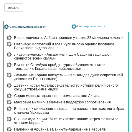
Последние новости
Самыепопулярныеновости
В паломничестве Арбаин приняли участие 22 миллиона человек
Патриарх Московский и всея Руси высоко оценил послание
Верховного лидера Ирана
Лидер йеменской «Ансаруллы»: Дом Саудиты защищают
сионистов всеми силами
В мечети Стамбула пройдут курсы обучения чтению и
толкованию Корана на английском язык
Заучивание Корана наизусть — бальзам для души осиротевшей
девочки из Газы (+ видео)
Древний Коран Ассама: свидетельство истории религиозного
сосуществования в Индии
Серия мощных взрывов прогремела на юге Ливана
Массовые митинги в Йемене в поддержку сопротивления
Более трех миллионов иностранных паломников въехали в Ирак
с начала Мухаррама
Сын шахида Хании: "Мне не хватает наших встреч с отцом за
чтением Корана"
Паломники Арбаина в Байн-уль-Харамейне в Кербеле