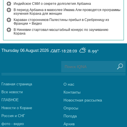
Индийское СМИ о секрете долголетия Арбаина
В период Арбаина в мавзолее Имама Али проводятся программы
изучения Корана для женщин
Караван сторонников Палестины прибыл в Сребреницу из
Франции + Видео
В Ниневии стартовал масштабный конкурс по заучиванию
Корана
Thursday 06 August 2026
,
GMT-18:28:09
8.99°
Главная страница
О нас
Все новости
Контакты
ГЛАВНОЕ
Новостная рассылка
Новости о Коране
Опросы
Россия и СНГ
Погода
фото - видео
Архив