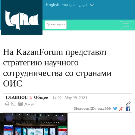
English
.
Français
.
فارسی
باز
Десктоп-версия
و
بسته
کردن
На KazanForum представят
منو
стратегию научного
сотрудничества со странами
ОИС
ГЛАВНОЕ
Общее
14:01 - May 08, 2023
Новости ID:
3512666