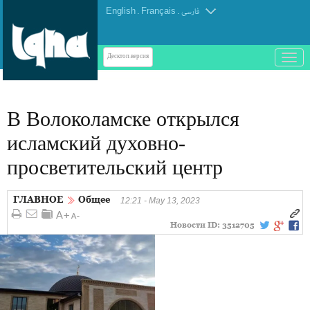
English
.
Français
.
فارسی
باز
Десктоп-версия
و
بسته
کردن
В Волоколамске открылся
منو
исламский духовно-
просветительский центр
ГЛАВНОЕ
Общее
12:21 - May 13, 2023
Новости ID:
3512705