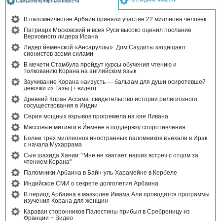
Самыепопулярныеновости
В паломничестве Арбаин приняли участие 22 миллиона человек
Патриарх Московский и всея Руси высоко оценил послание
Верховного лидера Ирана
Лидер йеменской «Ансаруллы»: Дом Саудиты защищают
сионистов всеми силами
В мечети Стамбула пройдут курсы обучения чтению и
толкованию Корана на английском язык
Заучивание Корана наизусть — бальзам для души осиротевшей
девочки из Газы (+ видео)
Древний Коран Ассама: свидетельство истории религиозного
сосуществования в Индии
Серия мощных взрывов прогремела на юге Ливана
Массовые митинги в Йемене в поддержку сопротивления
Более трех миллионов иностранных паломников въехали в Ирак
с начала Мухаррама
Сын шахида Хании: "Мне не хватает наших встреч с отцом за
чтением Корана"
Паломники Арбаина в Байн-уль-Харамейне в Кербеле
Индийское СМИ о секрете долголетия Арбаина
В период Арбаина в мавзолее Имама Али проводятся программы
изучения Корана для женщин
Караван сторонников Палестины прибыл в Сребреницу из
Франции + Видео