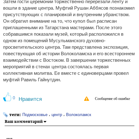
Затем гости церемонии торжественно перерезали ленту и
вошли в здание центра. Муфтий Рушан Аббясов познакомил
присутствующих с планировкой и внутренним убранством.
Он обратил внимание на то, что купол был расписан
приглашенными из Татарстана мастерами. После этого
собравшимся показали музей, который расположился в
одном из помещений Мусульманского духовно-
просветительского центра. Там представлена экспозиция,
повествующая об истории Волоколамска и его всестороннем
взаимодействии с Востоком. В завершении торжественных
мероприятий в стенах центра состоялась первая
коллективная молитва. Ее вместе с единоверцами провел
муфтий Равиль Гайнутдин.
0
Нравится
Сообщение об ошибке
теги:
،
،
Подмосковье
центр
Волоколамск
Ваш комментарий
имя