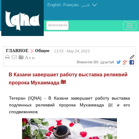
English
.
Français
.
فارسی
باز
Десктоп-версия
و
بسته
کردن
ГЛАВНОЕ
Общее
منو
13:55 - May 24, 2023
Новости ID:
3512796
В Казани завершает работу выставка реликвий
пророка Мухаммада ﷺ
Тегеран (IQNA) - В Казани завершает работу выставка
подлинных реликвий пророка Мухаммада ﷺ и его
сподвижников.