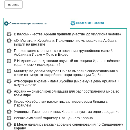
Последние новости
Самыепопулярныеновости
В паломничестве Арбаин приняли участие 22 миллиона человек
«О, Мстители Хусейна!»: Паломники, не успевшие на Арбаин,
вышли на шествие
Презентация коранического послания крупнейшего мавкиба
Арбаина в Ираке + Фото и Видео
В Индонезии представили научный потенциал Ирана в области
коранических исследований
Министр по делам вакуфов Египта выразил соболезнования в
связи со смертью старейшего кари провинции Гарбия
Атмосфера в храме имама Хусейна (мир ему) в день Арбаина +
видео и фото
Арбаин — символ консолидации для распространения мира во
всем мире
Лидер «Хезболлы» раскритиковал переговоры Ливана с
Израилем
Ученицы в Газе прочли весь Коран наизусть за одно заседание
Всеобъемлющий характер Священного Корана
В Мекке начались международные соревнования по Священному
Корану