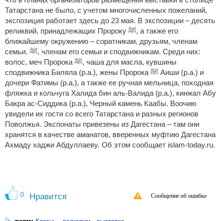
что в планах организаторов размещения выставки в столице
Татарстана не было, с учетом многочисленных пожеланий,
экспозиция работает здесь до 23 мая. В экспозиции – десять
реликвий, принадлежащих Пророку ﷺ, а также его
ближайшему окружению – соратникам, друзьям, членам
семьи. ﷺ, членам его семьи и сподвижникам. Среди них:
волос, меч Пророка ﷺ, чаша для масла, кувшины
сподвижника Биляла (р.а.), жены Пророка ﷺ Аиши (р.а.) и
дочери Фатимы (р.а.), а также ее ручная мельница, походная
фляжка и кольчуга Халида бин аль-Валида (р.а.), кинжал Абу
Бакра ас-Сиддика (р.а.), Черный камень Каабы. Воочию
увидели их гости со всего Татарстана и разных регионов
Поволжья. Экспонаты привезены из Дагестана – там они
хранятся в качестве аманатов, вверенных муфтию Дагестана
Ахмаду хаджи Абдуллаеву. Об этом сообщает islam-today.ru.
0
Нравится
Сообщение об ошибке
теги:
،
،