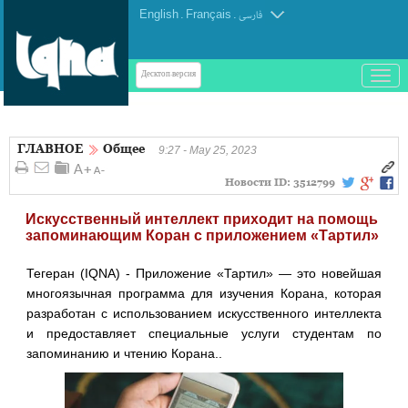
English
.
Français
.
فارسی
باز
Десктоп-версия
و
بسته
کردن
ГЛАВНОЕ
Общее
منو
9:27 - May 25, 2023
Новости ID:
3512799
Искусственный интеллект приходит на помощь
запоминающим Коран с приложением «Тартил»
Тегеран (IQNA) - Приложение «Тартил» — это новейшая
многоязычная программа для изучения Корана, которая
разработан с использованием искусственного интеллекта
и предоставляет специальные услуги студентам по
запоминанию и чтению Корана..