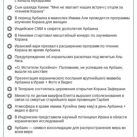
с начала Мухаррама
Сын шахида Хании: "Мне не хватает наших встреч с отцом за
чтением Корана"
В период Арбаина в мавзолее Имама Али проводятся программы
изучения Корана для женщин
Индийское СМИ о секрете долголетия Арбаина
В Ниневии стартовал масштабный конкурс по заучиванию
Корана
Иранский кари призвал к расширению программ по чтению
Корана во время Арбаина
Предупреждение об израильских раскопках под мечетью Аль-
Акса
«О, Мстители Хусейна!»: Паломники, не успевшие на Арбаин,
вышли на шествие
Презентация коранического послания крупнейшего мавкиба
Арбаина в Ираке + Фото и Видео
В Тегеране состоялась церемония открытия Корана Заферани
Министр по делам вакуфов Египта выразил соболезнования в
связи со смертью старейшего кари провинции Гарбия
Атмосфера в храме имама Хусейна (мир ему) в день Арбаина +
видео и фото
В Индонезии представили научный потенциал Ирана в области
коранических исследований
Арбаин — символ консолидации для распространения мира во
всем мире