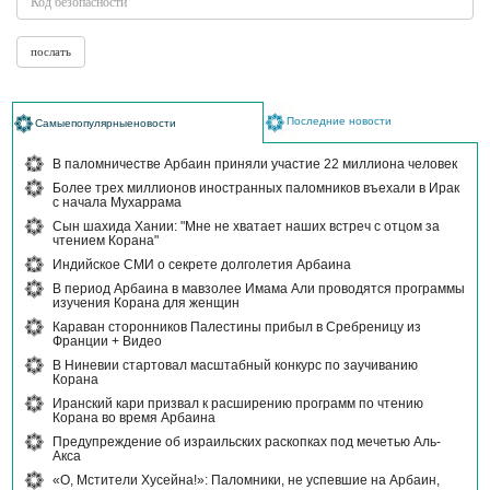
Последние новости
Самыепопулярныеновости
В паломничестве Арбаин приняли участие 22 миллиона человек
Более трех миллионов иностранных паломников въехали в Ирак
с начала Мухаррама
Сын шахида Хании: "Мне не хватает наших встреч с отцом за
чтением Корана"
Индийское СМИ о секрете долголетия Арбаина
В период Арбаина в мавзолее Имама Али проводятся программы
изучения Корана для женщин
Караван сторонников Палестины прибыл в Сребреницу из
Франции + Видео
В Ниневии стартовал масштабный конкурс по заучиванию
Корана
Иранский кари призвал к расширению программ по чтению
Корана во время Арбаина
Предупреждение об израильских раскопках под мечетью Аль-
Акса
«О, Мстители Хусейна!»: Паломники, не успевшие на Арбаин,