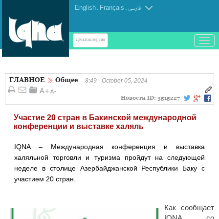
English
.
Français
.
فارسی
باز
Десктоп-версия
و
بسته
کردن
ГЛАВНОЕ
Общее
منو
8:49 - October 05, 2024
Новости ID:
3515227
Участие 20 стран в Бакинской международной
конференции и выставке халяль
IQNA – Международная конференция и выставка
халяльной торговли и туризма пройдут на следующей
неделе в столице Азербайджанской Республики Баку с
участием 20 стран.
Как сообщает
IQNA, со