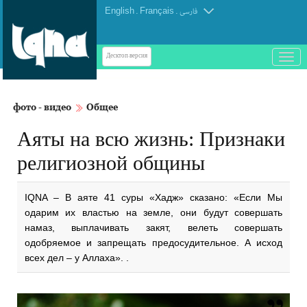
English
.
Français
.
فارسی
باز
Десктоп-версия
و
بسته
کردن
фото - видео
Общее
منو
Аяты на всю жизнь: Признаки
религиозной общины
IQNA – В аяте 41 суры «Хадж» сказано: «Если Мы
одарим их властью на земле, они будут совершать
намаз, выплачивать закят, велеть совершать
одобряемое и запрещать предосудительное. А исход
всех дел – у Аллаха». .