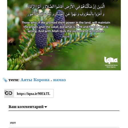
теги:
Аяты Корона
،
намаз
https://iqna.ir/90EkTL
Ваш комментарий
имя