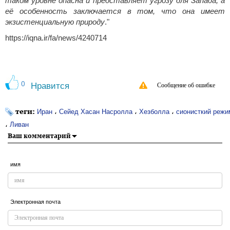
таком уровне опасна и представляет угрозу для Запада, а
её особенность заключается в том, что она имеет
экзистенциальную природу
."
https://iqna.ir/fa/news/4240714
0
Нравится
Сообщение об ошибке
теги:
،
،
،
Иран
Сейед Хасан Насролла
Хезболла
сионисткий режи
،
Ливан
Ваш комментарий
имя
Электронная почта