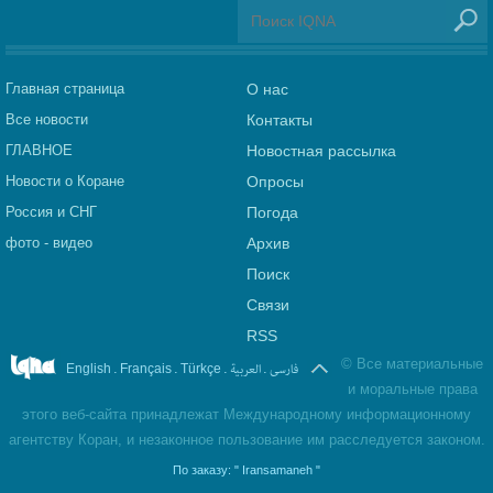
Главная страница
О нас
Все новости
Контакты
ГЛАВНОЕ
Новостная рассылка
Новости о Коране
Опросы
Россия и СНГ
Погода
фото - видео
Архив
Поиск
Связи
RSS
©
Все материальные
.
.
.
العربیة
.
فارسی
English
Français
Türkçe
и моральные права
этого веб-сайта принадлежат Международному информационному
агентству Коран, и незаконное пользование им расследуется законом.
По заказу:
" Iransamaneh "