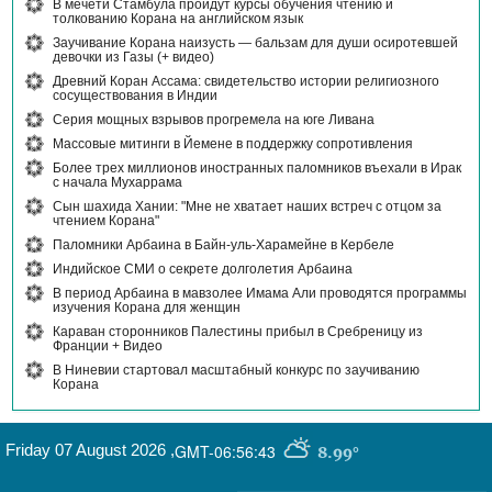
В мечети Стамбула пройдут курсы обучения чтению и
толкованию Корана на английском язык
Заучивание Корана наизусть — бальзам для души осиротевшей
девочки из Газы (+ видео)
Древний Коран Ассама: свидетельство истории религиозного
сосуществования в Индии
Серия мощных взрывов прогремела на юге Ливана
Массовые митинги в Йемене в поддержку сопротивления
Более трех миллионов иностранных паломников въехали в Ирак
с начала Мухаррама
Сын шахида Хании: "Мне не хватает наших встреч с отцом за
чтением Корана"
Паломники Арбаина в Байн-уль-Харамейне в Кербеле
Индийское СМИ о секрете долголетия Арбаина
В период Арбаина в мавзолее Имама Али проводятся программы
изучения Корана для женщин
Караван сторонников Палестины прибыл в Сребреницу из
Франции + Видео
В Ниневии стартовал масштабный конкурс по заучиванию
Корана
Friday 07 August 2026
,
GMT-06:56:43
8.99°