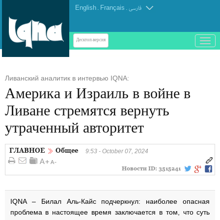
English
.
Français
.
فارسی
باز
Десктоп-версия
و
بسته
کردن
Ливанский аналитик в интервью IQNA:
منو
Америка и Израиль в войне в
Ливане стремятся вернуть
утраченный авторитет
ГЛАВНОЕ
Общее
9:53 - October 07, 2024
Новости ID:
3515241
IQNA – Билал Аль-Кайс подчеркнул: наиболее опасная
проблема в настоящее время заключается в том, что суть