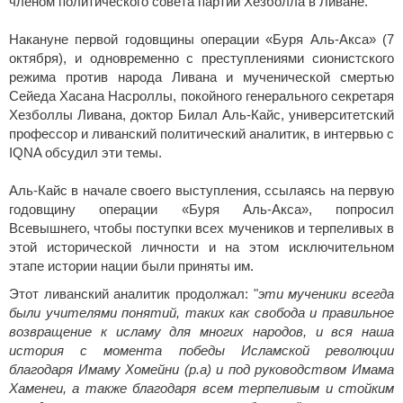
членом политического совета партии Хезболла в Ливане.
Накануне первой годовщины операции «Буря Аль-Акса» (7
октября), и одновременно с преступлениями сионистского
режима против народа Ливана и мученической смертью
Сейеда Хасана Насроллы, покойного генерального секретаря
Хезболлы Ливана, доктор Билал Аль-Кайс, университетский
профессор и ливанский политический аналитик, в интервью с
IQNA обсудил эти темы.
Аль-Кайс в начале своего выступления, ссылаясь на первую
годовщину операции «Буря Аль-Акса», попросил
Всевышнего, чтобы поступки всех мучеников и терпеливых в
этой исторической личности и на этом исключительном
этапе истории нации были приняты им.
Этот ливанский аналитик продолжал: "
эти мученики всегда
были учителями понятий, таких как свобода и правильное
возвращение к исламу для многих народов, и вся наша
история с момента победы Исламской революции
благодаря Имаму Хомейни (р.а) и под руководством Имама
Хаменеи, а также благодаря всем терпеливым и стойким