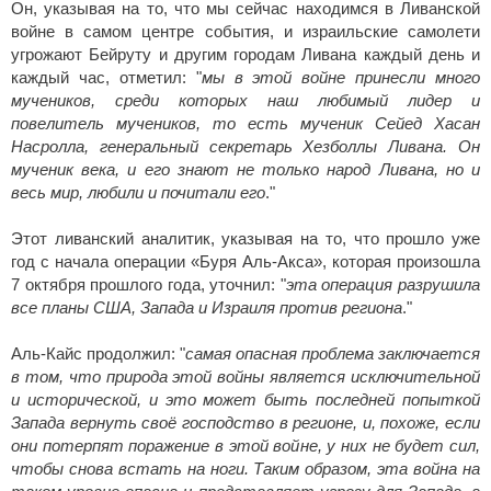
Он, указывая на то, что мы сейчас находимся в Ливанской
войне в самом центре события, и израильские самолети
угрожают Бейруту и другим городам Ливана каждый день и
каждый час, отметил: "
мы в этой войне принесли много
мучеников, среди которых наш любимый лидер и
повелитель мучеников, то есть мученик Сейед Хасан
Насролла, генеральный секретарь Хезболлы Ливана. Он
мученик века, и его знают не только народ Ливана, но и
весь мир, любили и почитали его
."
Этот ливанский аналитик, указывая на то, что прошло уже
год с начала операции «Буря Аль-Акса», которая произошла
7 октября прошлого года, уточнил: "
эта операция разрушила
все планы США, Запада и Израиля против региона
."
Аль-Кайс продолжил: "
самая опасная проблема заключается
в том, что природа этой войны является исключительной
и исторической, и это может быть последней попыткой
Запада вернуть своё господство в регионе, и, похоже, если
они потерпят поражение в этой войне, у них не будет сил,
чтобы снова встать на ноги. Таким образом, эта война на