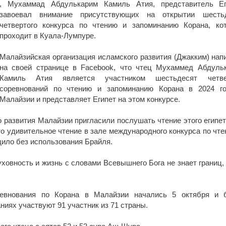
, Мухаммад Абдулькарим Камиль Атия, представитель Ег
завоевал внимание присутствующих на открытии шесть
четвертого конкурса по чтению и запоминанию Корана, ко
проходит в Куала-Лумпуре.
Малайзийская организация исламского развития (Джакким) нап
на своей странице в Facebook, что чтец Мухаммед Абдуль
Камиль Атия является участником шестьдесят четве
соревнований по чтению и запоминанию Корана в 2024 г
Малайзии и представляет Египет на этом конкурсе.
 развития Малайзии пригласили послушать чтение этого египет
то удивительное чтение в зале международного конкурса по чте
дило без использования Брайля.
овность и жизнь с словами Всевышнего Бога не знает границ, 
евнования по Корана в Малайзии начались 5 октября и 
ниях участвуют 91 участник из 71 страны.