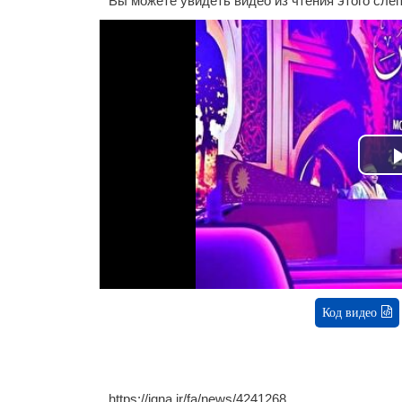
Вы можете увидеть видео из чтения этого слеп
Код видео
https://iqna.ir/fa/news/4241268