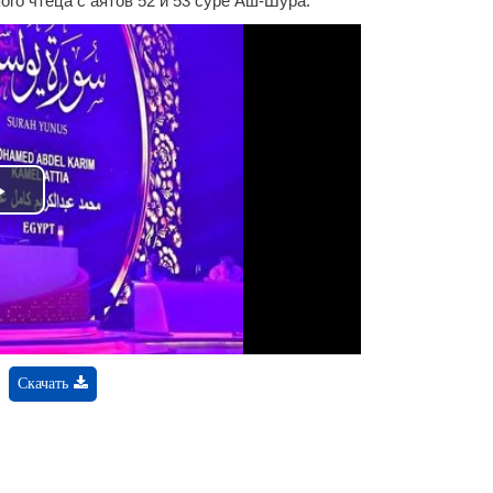
ого чтеца с аятов 52 и 53 суре Аш-Шура.
Play
Video
Скачать