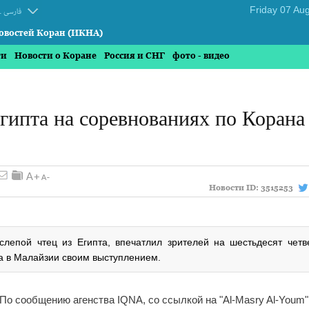
.
فارسی
овостей Коран (ИКНА)
ти
Новости о Коране
Россия и СНГ
фото - видео
Египта на соревнованиях по Корана
Новости ID:
3515253
лепой чтец из Египта, впечатлил зрителей на шестьдесят четв
а в Малайзии своим выступлением.
По сообщению агенства IQNA, со ссылкой на "Al-Masry Al-Youm"