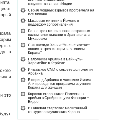
истории религиозного
ипта,
сосуществования в Индии
десят
Серия мощных взрывов прогремела на
юге Ливана
торый
Массовые митинги в Йемене в
поддержку сопротивления
Более трех миллионов иностранных
исала
паломников въехали в Ирак с начала
Мухаррама
карим
Сын шахида Хании: "Мне не хватает
ртых
наших встреч с отцом за чтением
оду в
Корана"
Паломники Арбаина в Байн-уль-
Харамейне в Кербеле
Индийское СМИ о секрете долголетия
ского
Арбаина
нию и
В период Арбаина в мавзолее Имама
Али проводятся программы изучения
Корана для женщин
Караван сторонников Палестины
и это
прибыл в Сребреницу из Франции +
Видео
В Ниневии стартовал масштабный
конкурс по заучиванию Корана
будут