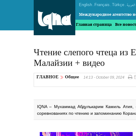
English
.
Français
.
Türkçe
.
العربیة
Международное агентство н
Главная страница
Все новос
Чтение слепого чтеца из 
Малайзии + видео
ГЛАВНОЕ
Общее
14:13 - October 09, 2024
IQNA – Мухаммад Абдулькарим Камиль Атия, с
соревнованиях по чтению и запоминанию Коран