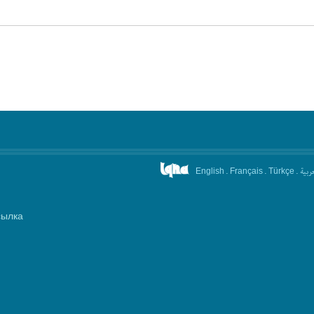
.
.
.
عربیة
English
Français
Türkçe
сылка