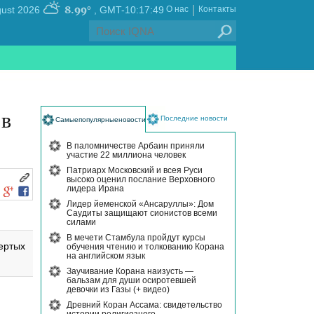
|
8.99°
, Friday 07 August 2026
GMT-10:17:49
О нас
Контакты
 в
Последние новости
Самыепопулярныеновости
В паломничестве Арбаин приняли
участие 22 миллиона человек
Патриарх Московский и всея Руси
высоко оценил послание Верховного
лидера Ирана
Лидер йеменской «Ансаруллы»: Дом
Саудиты защищают сионистов всеми
силами
В мечети Стамбула пройдут курсы
ертых
обучения чтению и толкованию Корана
на английском язык
Заучивание Корана наизусть —
бальзам для души осиротевшей
девочки из Газы (+ видео)
Древний Коран Ассама: свидетельство