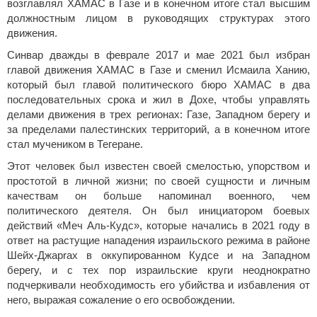
возглавлял ХАМАС в Газе и в конечном итоге стал высшим
должностным лицом в руководящих структурах этого
движения.
Синвар дважды в феврале 2017 и мае 2021 был избран
главой движения ХАМАС в Газе и сменил Исмаила Ханию,
который был главой политического бюро ХАМАС в два
последовательных срока и жил в Дохе, чтобы управлять
делами движения в трех регионах: Газе, Западном берегу и
за пределами палестинских территорий, а в конечном итоге
стал мучеником в Тегеране.
Этот человек был известен своей смелостью, упорством и
простотой в личной жизни; по своей сущности и личным
качествам он больше напоминал военного, чем
политического деятеля. Он был инициатором боевых
действий «Меч Аль-Кудс», которые начались в 2021 году в
ответ на растущие нападения израильского режима в районе
Шейх-Джарraх в оккупированном Кудсе и на Западном
берегу, и с тех пор израильские круги неоднократно
подчеркивали необходимость его убийства и избавления от
него, выражая сожаление о его освобождении.