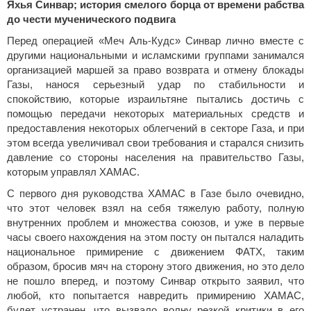
Яхья Синвар; история смелого борца от времени рабства
до чести мученического подвига
Перед операцией «Меч Аль-Кудс» Синвар лично вместе с
другими национальными и исламскими группами занимался
организацией маршей за право возврата и отмену блокады
Газы, нанося серьезный удар по стабильности и
спокойствию, которые израильтяне пытались достичь с
помощью передачи некоторых материальных средств и
предоставления некоторых облегчений в секторе Газа, и при
этом всегда увеличивал свои требования и старался снизить
давление со стороны населения на правительство Газы,
которым управлял ХАМАС.
С первого дня руководства ХАМАС в Газе было очевидно,
что этот человек взял на себя тяжелую работу, полную
внутренних проблем и множества союзов, и уже в первые
часы своего нахождения на этом посту он пытался наладить
национальное примирение с движением ФАТХ, таким
образом, бросив мяч на сторону этого движения, но это дело
не пошло вперед, и поэтому Синвар открыто заявил, что
любой, кто попытается навредить примирению ХАМАС,
будет устранен, что вызвало волну резкой критики в его