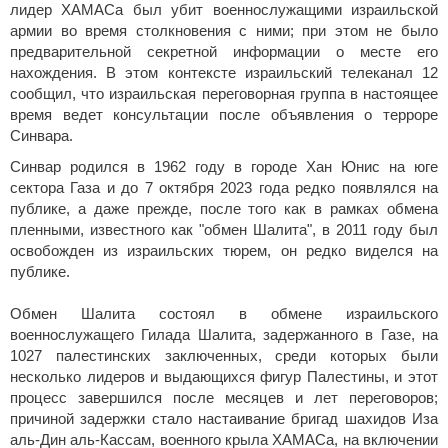
лидер ХАМАСа был убит военнослужащими израильской
армии во время столкновения с ними; при этом не было
предварительной секретной информации о месте его
нахождения. В этом контексте израильский телеканал 12
сообщил, что израильская переговорная группа в настоящее
время ведет консультации после объявления о терроре
Синвара.
Синвар родился в 1962 году в городе Хан Юнис на юге
сектора Газа и до 7 октября 2023 года редко появлялся на
публике, а даже прежде, после того как в рамках обмена
пленными, известного как "обмен Шалита", в 2011 году был
освобожден из израильских тюрем, он редко виделся на
публике.
Обмен Шалита состоял в обмене израильского
военнослужащего Гилада Шалита, задержанного в Газе, на
1027 палестинских заключенных, среди которых были
несколько лидеров и выдающихся фигур Палестины, и этот
процесс завершился после месяцев и лет переговоров;
причиной задержки стало настаивание бригад шахидов Иза
аль-Дин аль-Кассам, военного крыла ХАМАСа, на включении