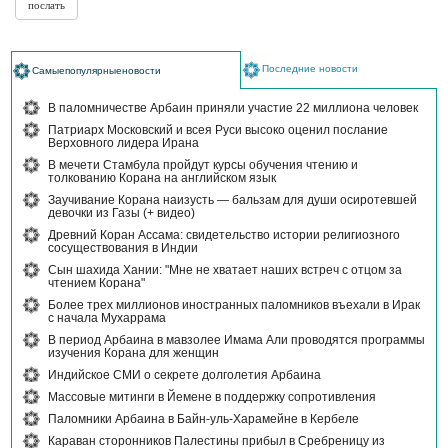
Последние новости
Самыепопулярныеновости
В паломничестве Арбаин приняли участие 22 миллиона человек
Патриарх Московский и всея Руси высоко оценил послание
Верховного лидера Ирана
В мечети Стамбула пройдут курсы обучения чтению и
толкованию Корана на английском язык
Заучивание Корана наизусть — бальзам для души осиротевшей
девочки из Газы (+ видео)
Древний Коран Ассама: свидетельство истории религиозного
сосуществования в Индии
Сын шахида Хании: "Мне не хватает наших встреч с отцом за
чтением Корана"
Более трех миллионов иностранных паломников въехали в Ирак
с начала Мухаррама
В период Арбаина в мавзолее Имама Али проводятся программы
изучения Корана для женщин
Индийское СМИ о секрете долголетия Арбаина
Массовые митинги в Йемене в поддержку сопротивления
Паломники Арбаина в Байн-уль-Харамейне в Кербеле
Караван сторонников Палестины прибыл в Сребреницу из