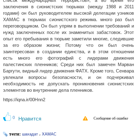
список международных террористов», а во время его
заключения в сионистских тюрьмах (между 1988 и 2011
годами) он был руководителем высокой делегации узников
ХАМАС в тюрьмах сионистского режима. много раз был
переговорщиком. Он был упрям ​​в выполнении требований и
нужд заключенных после их знаменитых забастовок. Этот
опыт его пребывания в тюрьме заметили многие, следившие
за его образом жизни; Потому что он был очень
заинтересован в создании единства, и в этом отношении
есть много его фотографий с лидерами движения
палестинских пленников; Среди них был замечен Марван
Баргути, видный лидер движения ФАТХ. Кроме того, Сенвара
увлекали вопросы безопасности, и он подчеркивал
необходимость не допускать проникновения сионистских
элементов во внутренние дела пленников.
https://iqna.ir/00Hnn2
0
Нравится
Сообщение об ошибке
теги:
،
шахадат
ХАМАС