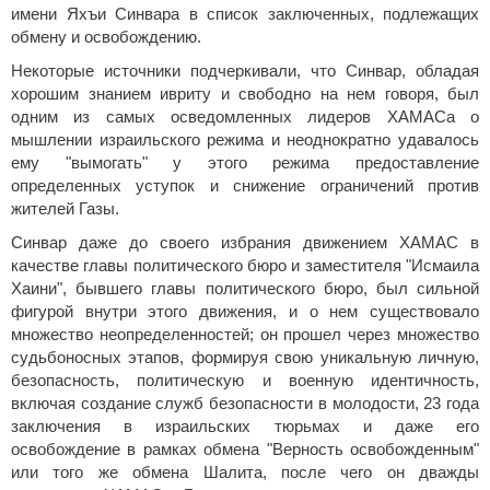
имени Яхъи Синвара в список заключенных, подлежащих
обмену и освобождению.
Некоторые источники подчеркивали, что Синвар, обладая
хорошим знанием ивриту и свободно на нем говоря, был
одним из самых осведомленных лидеров ХАМАСа о
мышлении израильского режима и неоднократно удавалось
ему "вымогать" у этого режима предоставление
определенных уступок и снижение ограничений против
жителей Газы.
Синвар даже до своего избрания движением ХАМАС в
качестве главы политического бюро и заместителя "Исмаила
Хаини", бывшего главы политического бюро, был сильной
фигурой внутри этого движения, и о нем существовало
множество неопределенностей; он прошел через множество
судьбоносных этапов, формируя свою уникальную личную,
безопасность, политическую и военную идентичность,
включая создание служб безопасности в молодости, 23 года
заключения в израильских тюрьмах и даже его
освобождение в рамках обмена "Верность освобожденным"
или того же обмена Шалита, после чего он дважды