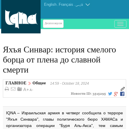
English
.
Français
.
فارسی
باز
Десктоп-версия
و
بسته
کردن
Яхъя Синвар: история смелого
منو
борца от плена до славной
смерти
ГЛАВНОЕ
Общее
14:59 - October 18, 2024
Новости ID:
3515295
IQNA – Израильская армия в четверг сообщила о терроре
"Яхъя Синвара", главы политического бюро ХАМАСа и
организатора операции "Буря Аль-Акса", тем самым