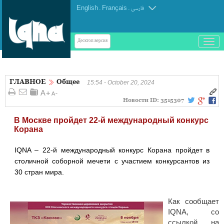
English
.
Français
.
فارسی
باز
Десктоп-версия
و
بسته
کردن
ГЛАВНОЕ
Общее
منو
15:54 - October 20, 2024
Новости ID:
3515307
В Москве пройдет 22-й международный конкурс
Корана
IQNA – 22-й международный конкурс Корана пройдет в
столичной соборной мечети с участием конкурсантов из
30 стран мира.
Как сообщает
IQNA, со
ссылкой на