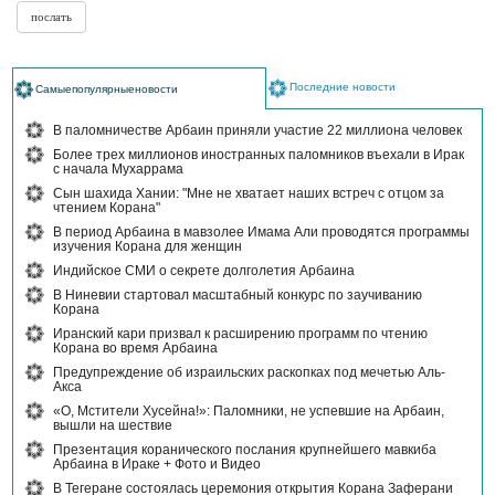
Последние новости
Самыепопулярныеновости
В паломничестве Арбаин приняли участие 22 миллиона человек
Более трех миллионов иностранных паломников въехали в Ирак
с начала Мухаррама
Сын шахида Хании: "Мне не хватает наших встреч с отцом за
чтением Корана"
В период Арбаина в мавзолее Имама Али проводятся программы
изучения Корана для женщин
Индийское СМИ о секрете долголетия Арбаина
В Ниневии стартовал масштабный конкурс по заучиванию
Корана
Иранский кари призвал к расширению программ по чтению
Корана во время Арбаина
Предупреждение об израильских раскопках под мечетью Аль-
Акса
«О, Мстители Хусейна!»: Паломники, не успевшие на Арбаин,
вышли на шествие
Презентация коранического послания крупнейшего мавкиба
Арбаина в Ираке + Фото и Видео
В Тегеране состоялась церемония открытия Корана Заферани