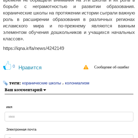
времени не обращали внимания на эти школы и их роль в
борьбе с неграмотностью и развитии образования.
коранические школы на протяжении истории сыграли важную
роль в расширении образования в различных регионах
исламского мира и по-прежнему являются важным
элементом обучения дошкольников и учащихся начальных
классов».
https://iqna.ir/fa/news/4242149
0
Нравится
Сообщение об ошибке
теги:
،
коранические школы
колониализм
Ваш комментарий
имя
Электронная почта