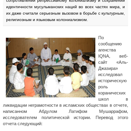
сопротивлении репрессивному колониализму и сохранении
идентичности мусульманских наций во всех частях мира, и
их даже считали серьезным вызовом в борьбе с культурным,
религиозным и языковым колониализмом.
По
сообщению
агенства
IQNA, веб-
сайт «Аль-
Джазира»
исследовал
историческую
роль
коранических
школ в
ликвидации неграмотности в исламских обществах в отчете,
написанном Абдулом Латифом Мушаррафом,
исследователем политической истории. Перевод этого
отчета следующий: