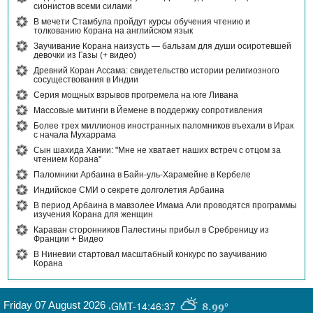
сионистов всеми силами
В мечети Стамбула пройдут курсы обучения чтению и
толкованию Корана на английском язык
Заучивание Корана наизусть — бальзам для души осиротевшей
девочки из Газы (+ видео)
Древний Коран Ассама: свидетельство истории религиозного
сосуществования в Индии
Серия мощных взрывов прогремела на юге Ливана
Массовые митинги в Йемене в поддержку сопротивления
Более трех миллионов иностранных паломников въехали в Ирак
с начала Мухаррама
Сын шахида Хании: "Мне не хватает наших встреч с отцом за
чтением Корана"
Паломники Арбаина в Байн-уль-Харамейне в Кербеле
Индийское СМИ о секрете долголетия Арбаина
В период Арбаина в мавзолее Имама Али проводятся программы
изучения Корана для женщин
Караван сторонников Палестины прибыл в Сребреницу из
Франции + Видео
В Ниневии стартовал масштабный конкурс по заучиванию
Корана
Friday 07 August 2026
,
GMT-14:46:37
8.99°