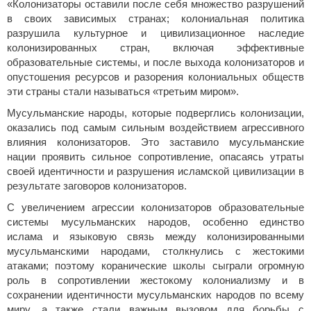
«Колонизаторы оставили после себя множество разрушений
в своих зависимых странах; колониальная политика
разрушила культурное и цивилизационное наследие
колонизированных стран, включая эффективные
образовательные системы, и после выхода колонизаторов и
опустошения ресурсов и разорения колониальных обществ
эти страны стали называться «третьим миром».
Мусульманские народы, которые подверглись колонизации,
оказались под самым сильным воздействием агрессивного
влияния колонизаторов. Это заставило мусульманские
нации проявить сильное сопротивление, опасаясь утраты
своей идентичности и разрушения исламской цивилизации в
результате заговоров колонизаторов.
С увеличением агрессии колонизаторов образовательные
системы мусульманских народов, особенно единство
ислама и языковую связь между колонизированными
мусульманскими народами, столкнулись с жестокими
атаками; поэтому коранические школы сыграли огромную
роль в сопротивлении жестокому колониализму и в
сохранении идентичности мусульманских народов по всему
миру, а также стали важным вызовом для борьбы с