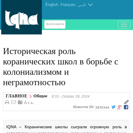
English
.
Français
.
فارسی
باز
Десктоп-версия
و
بسته
کردن
Историческая роль
منو
коранических школ в борьбе с
колониализмом и
неграмотностью
ГЛАВНОЕ
Общее
8:33 - October 28, 2024
Новости ID:
3515344
IQNA – Коранические школы сыграли огромную роль в