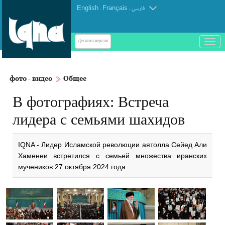
English
.
Français
.
فارسی
باز
Десктоп-версия
و
بسته
کردن
фото - видео
Общее
منو
В фотографиях: Встреча
лидера с семьями шахидов
IQNA - Лидер Исламской революции аятолла Сейед Али
Хаменеи встретился с семьей множества иранских
мучеников 27 октября 2024 года.