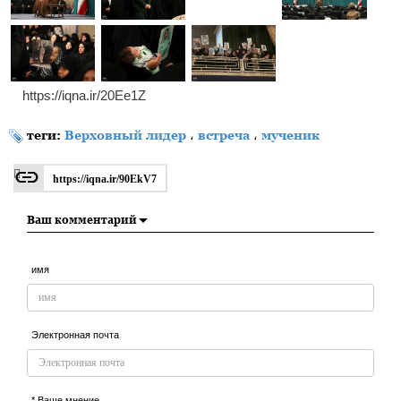
https://iqna.ir/20Ee1Z
теги:
Верховный лидер
،
встреча
،
мученик
https://iqna.ir/90EkV7
Ваш комментарий
имя
Электронная почта
* Ваше мнение