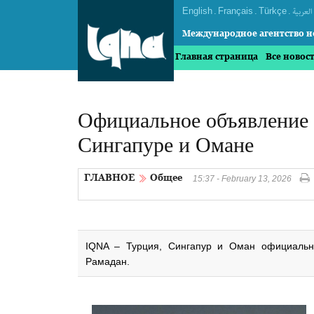
English
.
Français
.
Türkçe
.
العربیة
Международное агентство н
Главная страница
Все новос
Официальное объявление 
Сингапуре и Омане
ГЛАВНОЕ
Общее
15:37 - February 13, 2026
IQNA – Турция, Сингапур и Оман официальн
Рамадан.