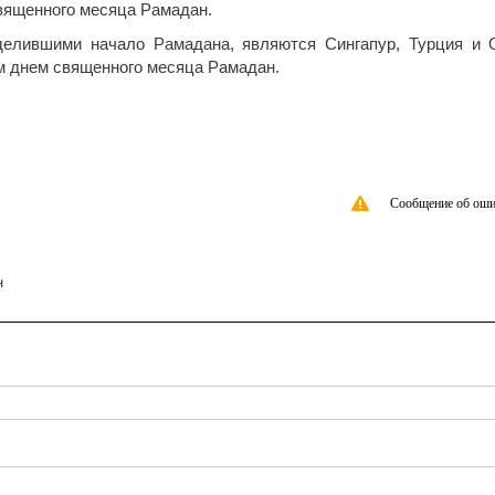
священного месяца Рамадан.
делившими начало Рамадана, являются Сингапур, Турция и 
м днем ​​священного месяца Рамадан.
Сообщение об оши
н