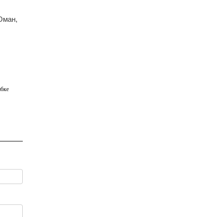
Оман,
бке