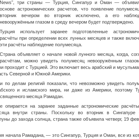
News", три страны — Турция, Сингапур и Оман — объяви
основе астрономических расчетов, что появление полумеся
вторник вечером во вторник исключено, а его наблю
невооружённым глазом в среду вечером будет подтверждено.
Турция использует заранее подготовленные астрономич
расчёты при определении всех лунных месяцев и также включ
эти расчёты наблюдение полумесяца.
Страна объявляет о начале новой лунного месяца, когда, сог
расчётам, можно увидеть полумесяц невооружённым глазо
очи проходит с Турцией. Это включает весь арабский и мусульма
часть Северной и Южной Америки.
и по делам религий показали, что невозможно увидеть полу
абского и исламского мира, ни даже из Америки, поэтому Т
 священного месяца Рамадан.
е опирается на заранее заданные астрономические расчёт
сяца внутри страны. Поскольку во вторник в Сингапуре
уны до захода солнца, страна также объявила четверг, 19 фев
я начала Рамадана, — это Сингапур, Турция и Оман, все из ко