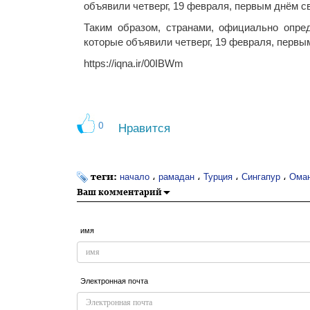
объявили четверг, 19 февраля, первым днём 
Таким образом, странами, официально опре
которые объявили четверг, 19 февраля, первы
https://iqna.ir/00IBWm
0
Нравится
теги:
،
،
،
،
начало
рамадан
Турция
Сингапур
Ома
Ваш комментарий
имя
Электронная почта