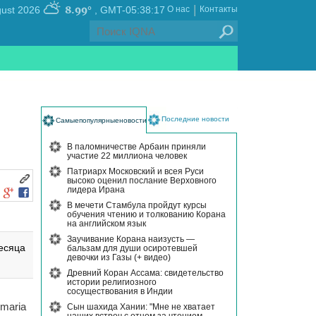
|
8.99°
, Saturday 08 August 2026
GMT-05:38:17
О нас
Контакты
Последние новости
Самыепопулярныеновости
В паломничестве Арбаин приняли
участие 22 миллиона человек
Патриарх Московский и всея Руси
высоко оценил послание Верховного
лидера Ирана
В мечети Стамбула пройдут курсы
обучения чтению и толкованию Корана
на английском язык
Заучивание Корана наизусть —
есяца
бальзам для души осиротевшей
девочки из Газы (+ видео)
Древний Коран Ассама: свидетельство
истории религиозного
сосуществования в Индии
maria
Сын шахида Хании: "Мне не хватает