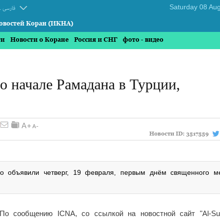
.
فارسی
овостей Коран (ИКНА)
ти
Новости о Коране
Россия и СНГ
фото - видео
о начале Рамадана в Турции,
Новости ID:
3517559
о объявили четверг, 19 февраля, первым днём священного м
По сообщению ICNA, со ссылкой на новостной сайт "Al-Su