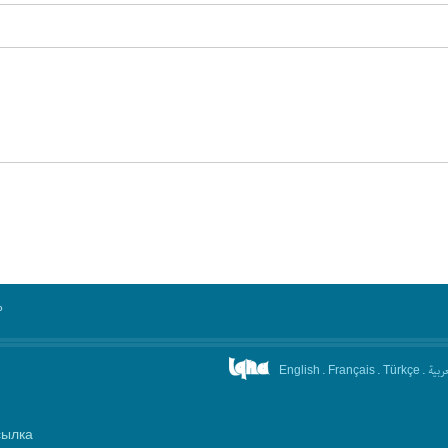
°
.
.
.
عربیة
English
Français
Türkçe
сылка