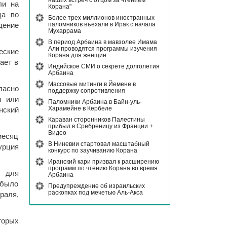
наших встреч с отцом за чтением
ли на
Корана"
ца во
Более трех миллионов иностранных
паломников въехали в Ирак с начала
дение
Мухаррама
В период Арбаина в мавзолее Имама
Али проводятся программы изучения
еские
Корана для женщин
ает в
Индийское СМИ о секрете долголетия
Арбаина
Массовые митинги в Йемене в
ласно
поддержку сопротивления
м или
Паломники Арбаина в Байн-уль-
Харамейне в Кербеле
нский
Караван сторонников Палестины
прибыл в Сребреницу из Франции +
Видео
месяц
В Ниневии стартовал масштабный
урция
конкурс по заучиванию Корана
Иранский кари призвал к расширению
программ по чтению Корана во время
ы для
Арбаина
 было
Предупреждение об израильских
раскопках под мечетью Аль-Акса
раля,
торых