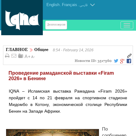
English
.
Français
.
فارسی
باز
Десктоп-версия
و
بسته
کردن
ГЛАВНОЕ
Общее
منو
8:54 - February 14, 2026
Новости ID:
3517560
Проведение рамаданской выставки «Firam
2026» в Бенине
IQNA – Исламская выставка Рамадана «Firam 2026»
пройдет с 14 по 21 февраля на спортивном стадионе
Мидомбо в Котону, экономической столице Республики
Бенин на Западе Африки.
По
сообщению