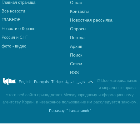
Главная страница
О нас
Все новости
Контакты
ГЛАВНОЕ
Новостная рассылка
Новости о Коране
Опросы
Россия и СНГ
Погода
фото - видео
Архив
Поиск
Связи
RSS
©
Все материальные
.
.
.
العربیة
.
فارسی
English
Français
Türkçe
и моральные права
этого веб-сайта принадлежат Международному информационному
агентству Коран, и незаконное пользование им расследуется законом.
По заказу:
" Iransamaneh "