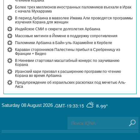
чтением Корана"
Более трех миллионов иностранных паломников въехали в Ирак
с начала Мухаррама
В период Арбаина в мавзолее Имама Али проводятся программы
изучения Корана для женщин
Индийское СМИ о секрете долголетия Арбаина
Массовые митинги в Йемене в поддержку сопротивления
Паломники Арбаина в Байн-уль-Харамейне в Кербеле
Караван сторонников Палестины прибыл в Сребреницу из
Франции + Видео
В Ниневии стартовал масштабный конкурс по заучиванию
Корана
Иранский кари призвал к расширению программ по чтению
Корана во время Арбаина
Предупреждение об израильских раскопках под мечетью Аль-
Акса
Saturday 08 August 2026
,
GMT-19:33:15
8.99°