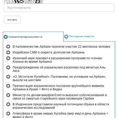
Последние новости
Самыепопулярныеновости
В паломничестве Арбаин приняли участие 22 миллиона человек
Индийское СМИ о секрете долголетия Арбаина
Иранский кари призвал к расширению программ по чтению
Корана во время Арбаина
Предупреждение об израильских раскопках под мечетью Аль-
Акса
«О, Мстители Хусейна!»: Паломники, не успевшие на Арбаин,
вышли на шествие
Презентация коранического послания крупнейшего мавкиба
Арбаина в Ираке + Фото и Видео
Министр по делам вакуфов Египта выразил соболезнования в
связи со смертью старейшего кари провинции Гарбия
В Индонезии представили научный потенциал Ирана в области
коранических исследований
Атмосфера в храме имама Хусейна (мир ему) в день Арбаина +
видео и фото