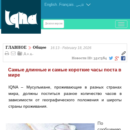
English
.
Français
.
فارسی
باز
Десктоп-версия
و
بسته
کردن
ГЛАВНОЕ
Общее
منو
16:13 - February 18, 2026
Новости ID:
3517584
Самые длинные и самые короткие часы поста в
мире
IQNA – Мусульмане, проживающие в разных странах
мира, должны поститься разное количество часов в
зависимости от географического положения и широты
страны проживания.
По
сообщению.