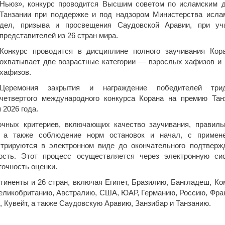
Ньюз», конкурс проводится Высшим советом по исламским 
Танзании при поддержке и под надзором Министерства исла
дел, призыва и просвещения Саудовской Аравии, при уч
представителей из 26 стран мира.
Конкурс проводится в дисциплине полного заучивания Кор
охватывает две возрастные категории — взрослых хафизов и
хафизов.
Церемония закрытия и награждение победителей трид
четвертого международного конкурса Корана на премию Тан
 2026 года.
очных критериев, включающих качество заучивания, правиль
, а также соблюдение норм остановок и начал, с примен
стрируются в электронном виде до окончательного подтверж
ность. Этот процесс осуществляется через электронную си
очность оценки.
тиненты и 26 стран, включая Египет, Бразилию, Бангладеш, Ко
Великобританию, Австралию, США, ЮАР, Германию, Россию, Фра
, Кувейт, а также Саудовскую Аравию, Занзибар и Танзанию.