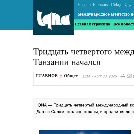
English
.
Français
.
Türkçe
.
العربیة
Международное агентство н
Главная страница
Все новос
Тридцать четвертого межд
Танзании начался
ГЛАВНОЕ
Общее
11:00 - April 03, 2026
IQNA — Тридцать четвертый международный кон
Дар‑эс‑Салам, столице страны, и продлится до с