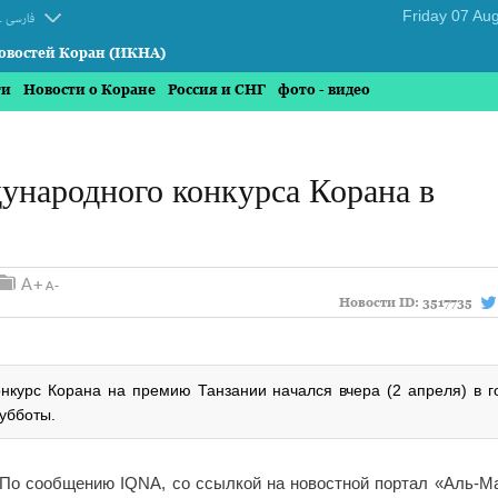
.
فارسی
овостей Коран (ИКНА)
ти
Новости о Коране
Россия и СНГ
фото - видео
ународного конкурса Корана в
Новости ID:
3517735
курс Корана на премию Танзании начался вчера (2 апреля) в г
убботы.
По сообщению IQNA, со ссылкой на новостной портал «Аль‑М