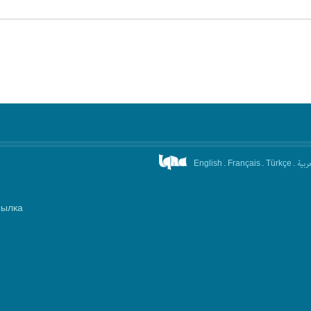
.
.
.
عربیة
English
Français
Türkçe
сылка