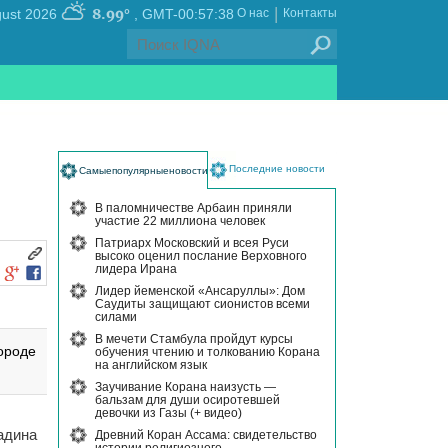
|
8.99°
, Friday 07 August 2026
GMT-00:57:38
О нас
Контакты
Последние новости
Самыепопулярныеновости
В паломничестве Арбаин приняли
участие 22 миллиона человек
Патриарх Московский и всея Руси
высоко оценил послание Верховного
лидера Ирана
Лидер йеменской «Ансаруллы»: Дом
Саудиты защищают сионистов всеми
силами
В мечети Стамбула пройдут курсы
ороде
обучения чтению и толкованию Корана
на английском язык
Заучивание Корана наизусть —
бальзам для души осиротевшей
девочки из Газы (+ видео)
адина
Древний Коран Ассама: свидетельство