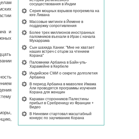
истории религиозного
делам
сосуществования в Индии
мских
Серия мощных взрывов прогремела на
юге Ливана
астии
Массовые митинги в Йемене в
поддержку сопротивления
ана и
Более трех миллионов иностранных
паломников въехали в Ирак с начала
 юных
Мухаррама
Сын шахида Хании: "Мне не хватает
наших встреч с отцом за чтением
цать
Корана"
зании
Паломники Арбаина в Байн-уль-
Харамейне в Кербеле
Индийское СМИ о секрете долголетия
ность
Арбаина
ением
В период Арбаина в мавзолее Имама
Али проводятся программы изучения
дения
Корана для женщин
стему
Караван сторонников Палестины
прибыл в Сребреницу из Франции +
Видео
моры,
В Ниневии стартовал масштабный
конкурс по заучиванию Корана
нцию,